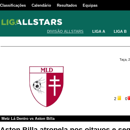
Classificações
Calendário
Resultados
Equipas
DIVISÃO ALLSTARS
LIGA A
LIGA B
Taça, 
2
0
Metz Lá Dentro
vs
Aston Billa
Aston Billa atropela nos oitavos e se