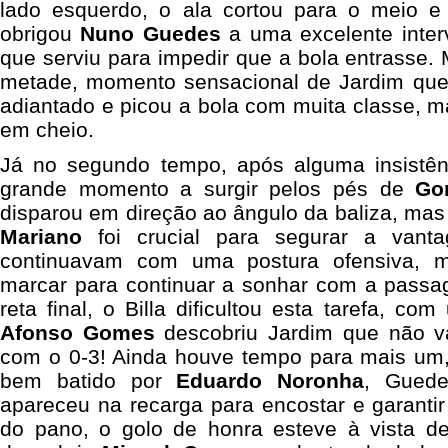
lado esquerdo, o ala cortou para o meio e
obrigou
Nuno Guedes
a uma excelente inte
que serviu para impedir que a bola entrasse. 
metade, momento sensacional de Jardim que 
adiantado e picou a bola com muita classe, ma
em cheio.
Já no segundo tempo, após alguma insistê
grande momento a surgir pelos pés de
Go
disparou em direção ao ângulo da baliza, ma
Mariano
foi crucial para segurar a vant
continuavam com uma postura ofensiva, 
marcar para continuar a sonhar com a passa
reta final, o Billa dificultou esta tarefa, co
Afonso Gomes
descobriu Jardim que não va
com o 0-3! Ainda houve tempo para mais um,
bem batido por
Eduardo Noronha
, Guede
apareceu na recarga para encostar e garantir
do pano, o golo de honra esteve à vista d