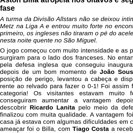
fase
A turma da Divisão Allstars não se deixou int
Metz na Liga A e entrou muito forte no enco
primeiro, os ingleses não tiraram o pé do acel
nesta noite quente no São Miguel.
O jogo começou com muito intensidade e as p
surgiram para o lado dos franceses. No entant
pela defesa inglesa que conseguiu inaugur
depois de um bom momento de
João Sou
posição de perigo, levantou a cabeça e dis
rente ao relvado para fazer o 0-1! Foi assim 
categoria! Os visitantes estavam muito 
conseguiram aumentar a vantagem dep
descobrir
Ricardo Lanita
pelo meio da defes
finalizou com muita qualidade. A vantagem foi
casa já estava com algumas dificuldades em cr
ameaçar foi o Billa, com
Tiago Costa
a recebe