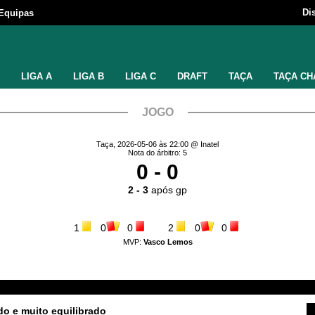
Di
Equipas
LIGA A
LIGA B
LIGA C
DRAFT
TAÇA
TAÇA CH
JOGO
Taça, 2026-05-06 às 22:00 @ Inatel
Nota do árbitro: 5
0 - 0
2 - 3
após gp
1
0
0
2
0
0
MVP:
Vasco Lemos
do e muito equilibrado