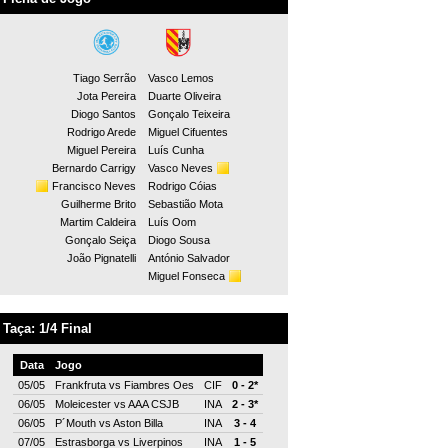
Tiago Serrão
Vasco Lemos
Jota Pereira
Duarte Oliveira
Diogo Santos
Gonçalo Teixeira
Rodrigo Arede
Miguel Cifuentes
Miguel Pereira
Luís Cunha
Bernardo Carrigy
Vasco Neves
Francisco Neves
Rodrigo Cóias
Guilherme Brito
Sebastião Mota
Martim Caldeira
Luís Oom
Gonçalo Seiça
Diogo Sousa
João Pignatelli
António Salvador
Miguel Fonseca
Taça: 1/4 Final
Data
Jogo
05/05
Frankfruta
vs
Fiambres Oes
CIF
0 - 2*
06/05
Moleicester
vs
AAA CSJB
INA
2 - 3*
06/05
P´Mouth
vs
Aston Billa
INA
3 - 4
07/05
Estrasborga
vs
Liverpinos
INA
1 - 5