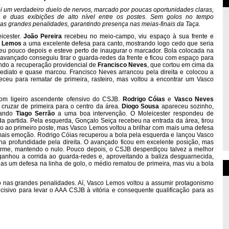
oi um verdadeiro duelo de nervos, marcado por poucas oportunidades claras,
 e duas exibições de alto nível entre os postes. Sem golos no tempo
nas grandes penalidades, garantindo presença nas meias-finais da Taça.
icester.
João Pereira
recebeu no meio-campo, viu espaço à sua frente e
 Lemos
a uma excelente defesa para canto, mostrando logo cedo que seria
u pouco depois e esteve perto de inaugurar o marcador. Bola colocada na
o avançado conseguiu tirar o guarda-redes da frente e ficou com espaço para
tindo a recuperação providencial de
Francisco Neves
, que cortou em cima da
ediato e quase marcou. Francisco Neves arrancou pela direita e colocou a
ceu para rematar de primeira, rasteiro, mas voltou a encontrar um Vasco
com ligeiro ascendente ofensivo do CSJB.
Rodrigo Cóias
e
Vasco Neves
cruzar de primeira para o centro da área.
Diogo Sousa
apareceu sozinho,
gando
Tiago Serrão
a uma boa intervenção. O Moleicester respondeu de
a partida. Pela esquerda, Gonçalo Seiça recebeu na entrada da área, tirou
o ao primeiro poste, mas Vasco Lemos voltou a brilhar com mais uma defesa
 mais emoção. Rodrigo Cóias recuperou a bola pela esquerda e lançou Vasco
na profundidade pela direita. O avançado ficou em excelente posição, mas
rme, mantendo o nulo. Pouco depois, o CSJB desperdiçou talvez a melhor
ganhou a corrida ao guarda-redes e, aproveitando a baliza desguarnecida,
as um defesa na linha de golo, o médio rematou de primeira, mas viu a bola
o nas grandes penalidades. Aí, Vasco Lemos voltou a assumir protagonismo
isivo para levar o AAA CSJB à vitória e consequente qualificação para as