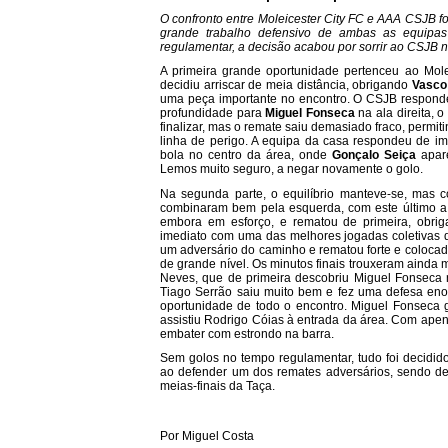
O confronto entre Moleicester City FC e AAA CSJB f
grande trabalho defensivo de ambas as equipas
regulamentar, a decisão acabou por sorrir ao CSJB 
A primeira grande oportunidade pertenceu ao Mole
decidiu arriscar de meia distância, obrigando
Vasco
uma peça importante no encontro. O CSJB responde
profundidade para
Miguel Fonseca
na ala direita, 
finalizar, mas o remate saiu demasiado fraco, permi
linha de perigo. A equipa da casa respondeu de im
bola no centro da área, onde
Gonçalo Seiça
apare
Lemos muito seguro, a negar novamente o golo.
Na segunda parte, o equilíbrio manteve-se, mas 
combinaram bem pela esquerda, com este último a 
embora em esforço, e rematou de primeira, obri
imediato com uma das melhores jogadas coletivas d
um adversário do caminho e rematou forte e colocad
de grande nível. Os minutos finais trouxeram ainda
Neves, que de primeira descobriu Miguel Fonseca 
Tiago Serrão saiu muito bem e fez uma defesa eno
oportunidade de todo o encontro. Miguel Fonseca 
assistiu Rodrigo Cóias à entrada da área. Com apen
embater com estrondo na barra.
Sem golos no tempo regulamentar, tudo foi decidid
ao defender um dos remates adversários, sendo dec
meias-finais da Taça.
Por Miguel Costa