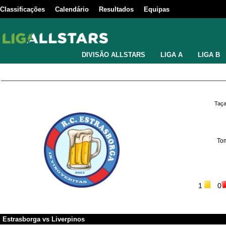
Classificações
Calendário
Resultados
Equipas
DIVISÃO ALLSTARS
LIGA A
LIGA B
Taça
To
1
0
Estrasborga
vs
Liverpinos