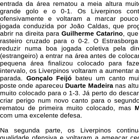
entrada da área rematou a meia altura mui
grande golo e o 0-1. Os Liverpinos cont
ofensivamente e voltaram a marcar pouco
jogada conduzida por João Caldas, que pro
abrir na direita para
Guilherme Catarino
, que
rasteiro cruzado para o 0-2. O Estrasborg
reduzir numa boa jogada coletiva pela di
(estrangeiro)
a entrar na área antes de coloca
pequena área finalizou colocado para faz
intervalo, os Liverpinos voltaram a aumentar 
parada.
Gonçalo Feijó
bateu um canto mui
poste onde apareceu
Duarte Madeira
nas altu
muito colocado para o 1-3. Já perto do descan
criar perigo num novo canto para o segund
rematou de primeira muito colocado, mas
M
com uma excelente defesa.
Na segunda parte, os Liverpinos contin
qualidade ofensiva e voltaram a ameaçar c