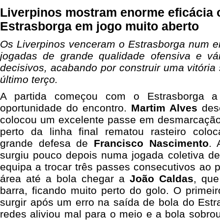
Liverpinos mostram enorme eficácia 
Estrasborga em jogo muito aberto
Os Liverpinos venceram o Estrasborga num en
jogadas de grande qualidade ofensiva e vá
decisivos, acabando por construir uma vitória 
último terço.
A partida começou com o Estrasborga a 
oportunidade do encontro.
Martim Alves
desc
colocou um excelente passe em desmarcaçã
perto da linha final rematou rasteiro col
grande defesa de
Francisco Nascimento
. 
surgiu pouco depois numa jogada coletiva d
equipa a trocar três passes consecutivos ao p
área até a bola chegar a
João Caldas
, que
barra, ficando muito perto do golo. O prime
surgir após um erro na saída de bola do Est
redes aliviou mal para o meio e a bola sobro