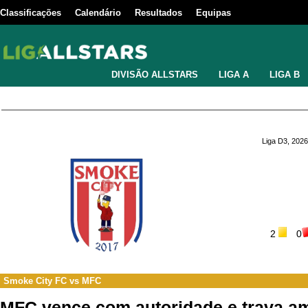
Classificações
Calendário
Resultados
Equipas
DIVISÃO ALLSTARS
LIGA A
LIGA B
Liga D3, 2026
2
0
Smoke City FC
vs
MFC
MFC vence com autoridade e trava 