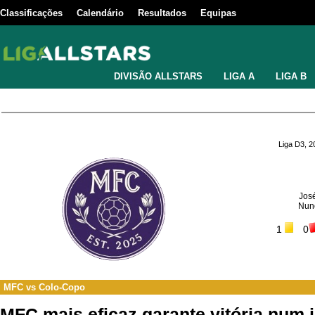
Classificações
Calendário
Resultados
Equipas
DIVISÃO ALLSTARS
LIGA A
LIGA B
Liga D3, 
Jos
Nun
1
0
MFC
vs
Colo-Copo
MFC mais eficaz garante vitória num 