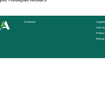
Contactos
Jogador
Lista d
Política
Manual 