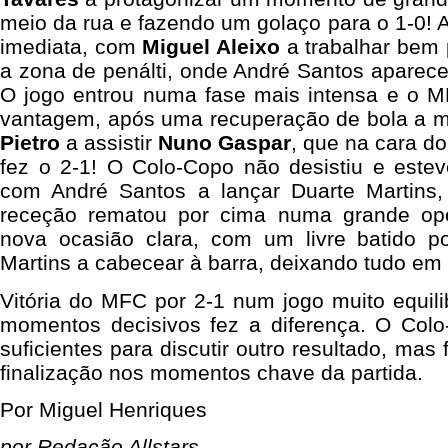
meio da rua e fazendo um golaço para o 1-0! A
imediata, com
Miguel Aleixo
a trabalhar bem p
a zona de penálti, onde André Santos aparece
O jogo entrou numa fase mais intensa e o M
vantagem, após uma recuperação de bola a 
Pietro
a assistir
Nuno Gaspar
, que na cara d
fez o 2-1! O Colo-Copo não desistiu e estev
com André Santos a lançar Duarte Martins
receção rematou por cima numa grande opo
nova ocasião clara, com um livre batido p
Martins a cabecear à barra, deixando tudo em a
Vitória do MFC por 2-1 num jogo muito equili
momentos decisivos fez a diferença. O Colo
suficientes para discutir outro resultado, mas
finalização nos momentos chave da partida.
Por Miguel Henriques
por Redação Allstars