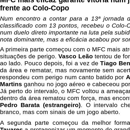
frente ao Colo-Copo
Num encontro a contar para a 13ª jornada 
classificado com 13 pontos, recebeu o Colo-
num duelo direto importante na luta pela subida
nota dominante, mas a eficácia acabou por sor
A primeira parte começou com o MFC mais atrev
situações de perigo.
Vasco Leão
tentou de fo
ao lado. Pouco depois, foi a vez de
Tiago Ben
da área e rematar, mas novamente sem acert
respondeu com perigo num canto batido por
A
Martins
ganhou no jogo aéreo e cabeceou por 
Já perto do intervalo, o MFC voltou a ameaç
dentro da área rematou com força, mas encon
Pedro Barata (estrangeiro)
. O intervalo c
branco, mas com sinais de um jogo aberto.
A segunda parte começou da melhor for
Tavares
a protagonizar um momento de grand