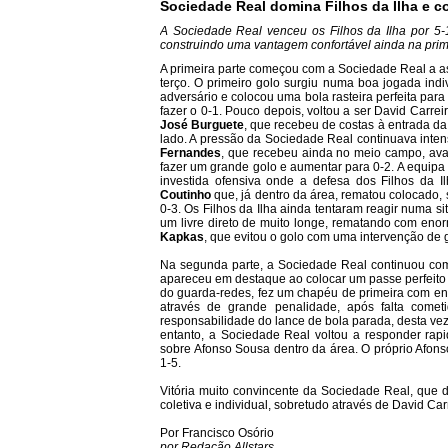
Sociedade Real domina Filhos da Ilha e c
A Sociedade Real venceu os Filhos da Ilha por 5
construindo uma vantagem confortável ainda na prim
A primeira parte começou com a Sociedade Real a ass
terço. O primeiro golo surgiu numa boa jogada ind
adversário e colocou uma bola rasteira perfeita pa
fazer o 0-1. Pouco depois, voltou a ser David Carre
José Burguete
, que recebeu de costas à entrada da
lado. A pressão da Sociedade Real continuava int
Fernandes
, que recebeu ainda no meio campo, ava
fazer um grande golo e aumentar para 0-2. A equipa
investida ofensiva onde a defesa dos Filhos da I
Coutinho
que, já dentro da área, rematou colocado,
0-3. Os Filhos da Ilha ainda tentaram reagir numa
um livre direto de muito longe, rematando com eno
Kapkas
, que evitou o golo com uma intervenção de 
Na segunda parte, a Sociedade Real continuou com
apareceu em destaque ao colocar um passe perfeito
do guarda-redes, fez um chapéu de primeira com eno
através de grande penalidade, após falta come
responsabilidade do lance de bola parada, desta vez
entanto, a Sociedade Real voltou a responder rap
sobre Afonso Sousa dentro da área. O próprio Afon
1-5.
Vitória muito convincente da Sociedade Real, que 
coletiva e individual, sobretudo através de David Ca
Por Francisco Osório
por Redação Allstars