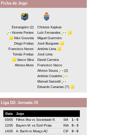
Ficha de Jogo
Estrangeiro (2)
Christos Kapkas
Vicente Pontes
Luís Fernandes
Kiko Gouveia
Miguel Guerreiro
Diogo Freitas
José Burguete
Francisco Neves
António Lima
Tomás Freitas
José Lima
Vasco Silva
David Carreira
Afonso Alves
Francisco Vasco
Afonso Sousa
(2)
António Coutinho
Manuel Sassetti
Eduardo Canarias (T)
Liga D2: Jornada 15
Data
Jogo
03/05
Filhos Ilha
vs
Sociedade R.
SM
1 - 5
12/05
Bayern M.
vs
Estrl Praia
INA
0 - 3
14/05
A. Barril
vs
Moaçs AC
CIF
0 - 0