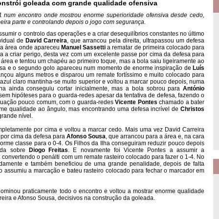
onstrói goleada com grande qualidade ofensiva
-1 num encontro onde mostrou enorme superioridade ofensiva desde cedo,
eira parte e controlando depois o jogo com segurança.
umir o controlo das operações e a criar desequilíbrios constantes no último
ividual de
David Carreira
, que arrancou pela direita, ultrapassou um defesa
ra a área onde apareceu
Manuel Sassetti
a rematar de primeira colocado para
ira a criar perigo, desta vez com um excelente passe por cima da defesa para
 área e tentou um chapéu ao primeiro toque, mas a bola saiu ligeiramente ao
ensa e o segundo golo apareceu num momento de enorme inspiração de
Luís
nçou alguns metros e disparou um remate fortíssimo e muito colocado para
 azul claro mantinha-se muito superior e voltou a marcar pouco depois, numa
lha ainda conseguiu cortar inicialmente, mas a bola sobrou para
António
 sem hipóteses para o guarda-redes apesar da tentativa de defesa, fazendo o
 situação pouco comum, com o guarda-redes
Vicente Pontes
chamado a bater
rme qualidade ao ângulo, mas encontrando uma defesa incrível de
Christos
grande nível.
pletamente por cima e voltou a marcar cedo. Mais uma vez David Carreira
 por cima da defesa para
Afonso Sousa
, que arrancou para a área e, na cara
rme classe para o 0-4. Os Filhos da Ilha conseguiram reduzir pouco depois
tida sobre
Diogo Freitas
. E novamente foi Vicente Pontes a assumir a
 convertendo o penálti com um remate rasteiro colocado para fazer o 1-4. No
idamente e também beneficiou de uma grande penalidade, depois de falta
so assumiu a marcação e bateu rasteiro colocado para fechar o marcador em
dominou praticamente todo o encontro e voltou a mostrar enorme qualidade
rreira e Afonso Sousa, decisivos na construção da goleada.