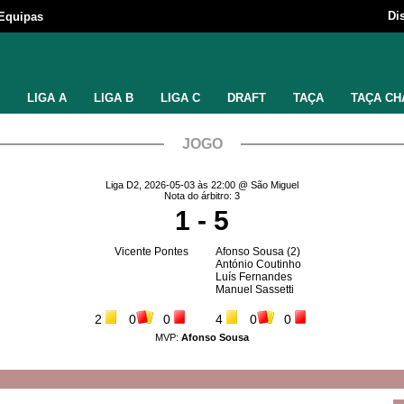
Di
Equipas
LIGA A
LIGA B
LIGA C
DRAFT
TAÇA
TAÇA CH
JOGO
Liga D2, 2026-05-03 às 22:00 @ São Miguel
Nota do árbitro: 3
1 - 5
Vicente Pontes
Afonso Sousa
(2)
António Coutinho
Luís Fernandes
Manuel Sassetti
2
0
0
4
0
0
MVP:
Afonso Sousa