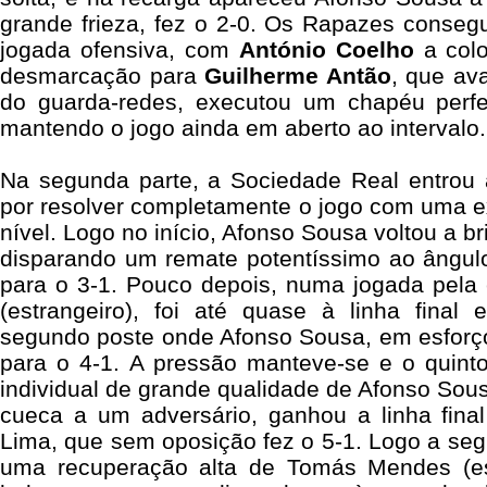
grande frieza, fez o 2-0. Os Rapazes conse
jogada ofensiva, com
António Coelho
a colo
desmarcação para
Guilherme Antão
, que av
do guarda-redes, executou um chapéu perfei
mantendo o jogo ainda em aberto ao intervalo.
Na segunda parte, a Sociedade Real entrou 
por resolver completamente o jogo com uma e
nível. Logo no início, Afonso Sousa voltou a b
disparando um remate potentíssimo ao ângul
para o 3-1. Pouco depois, numa jogada pela
(estrangeiro), foi até quase à linha final 
segundo poste onde Afonso Sousa, em esforço
para o 4-1. A pressão manteve-se e o quint
individual de grande qualidade de Afonso Sous
cueca a um adversário, ganhou a linha final
Lima, que sem oposição fez o 5-1. Logo a segu
uma recuperação alta de Tomás Mendes (es