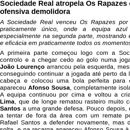
Sociedade Real atropela Os Rapazes
ofensiva demolidora
A Sociedade Real venceu Os Rapazes por 
praticamente único, onde a equipa azul 
especialmente na segunda parte, mostrando 
e eficácia em praticamente todos os momentos
A primeira parte começou logo com a Soc
controlo e a chegar cedo ao golo numa joga
João Lourenço
arrancou pela esquerda, mesm
conseguindo continuar a jogada até perto da l
cabeça e colocou uma bola perfeita para
apareceu
Afonso Sousa
, completamente isol
A equipa continuou por cima e voltou a cri
Lima
, que de longe rematou rasteiro muito 
Santos
a uma grande defesa. Pouco depois,
a tentar de fora da área com um remate po
Rafael Santos a defender novamente, mas d
solta, e na recarga apareceu Afonso Sousa à