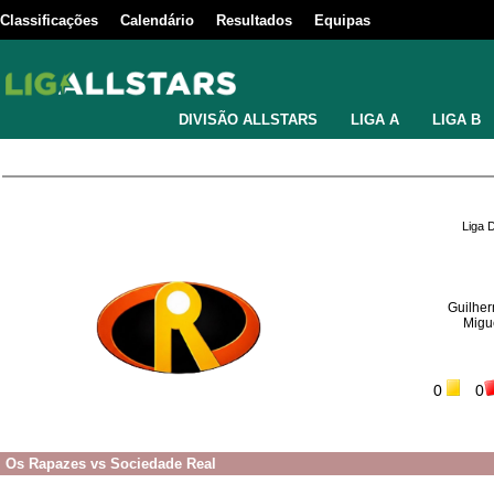
Classificações
Calendário
Resultados
Equipas
DIVISÃO ALLSTARS
LIGA A
LIGA B
Liga 
Guilhe
Migu
0
0
Os Rapazes
vs
Sociedade Real