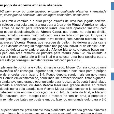
um jogo de enorme eficácia ofensiva
-2 num encontro onde mostrou enorme qualidade ofensiva, intensidade
rço, conseguindo construir uma vantagem confortável desde cedo.
 assumir o controlo e a criar perigo através de uma boa jogada coletiva.
l e colocou uma bola a meia altura para a área onde
Miguel Almeida
rematou
a antes de sobrar para
Francisco Paiva
, que sem oposição finalizou com
deu pouco depois através de
Afonso Costa
, que pegou na bola na direita,
área, rematou rasteiro muito colocado, mas ao lado com perigo. O Dyslexia
 vantagem numa jogada de grande nível técnico, com
Afonso Marcos
a fazer
 apareceu
Vicente Moura
, que recebeu de peito, não deixou a bola cair e
2. O Macario conseguiu reagir numa boa jogada individual de Afonso Costa,
ueca ao defesa adversário e assistiu
Afonso Marto
, cujo remate bateu num
a pequena área rematou de primeira para reduzir para 1-2. No entanto, a
reia
a ir pela direita até à linha final e a colocar uma bola rasteira para o
 em esforço conseguiu rematar rasteiro colocado para o 1-3.
mpletamente por cima e voltou a marcar cedo. Miguel Correia colocou uma
versário não conseguiu agarrar bem, deixando a bola solta para o próprio
e de encostar para fazer o 1-4. Pouco depois, surgiu mais um golo numa
el Correia em desmarcação, permitindo-lhe arrancar isolado, fintar o guarda-
io ainda teve uma grande oportunidade para reduzir, após penálti assinalado
hamado a converter, viu
João Rebolo
fazer uma grande defesa ao remate
o depois numa bola parada, com Vicente Moura a bater um canto tenso para a
cabecear com enorme colocação para o 1-6. Já perto do final, o Macario
o individual, com Rodrigo Lobo a receber de fora da área, a preparar o
um remate que bateu no poste e entrou, fazendo um grande golo para o 2-6
oi superior durante praticamente todo o encontro, mostrando grande dinâmica
e teve alguns bons momentos, mas nunca conseguiu acompanhar o ritmo do