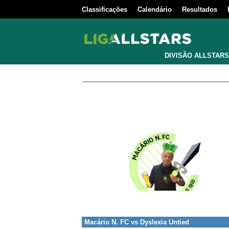
Classificações
Calendário
Resultados
DIVISÃO ALLSTARS
Macário N. FC
vs
Dyslexia Untied