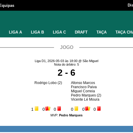
Di
Equipas
LIGA A
LIGA B
LIGA C
DRAFT
TAÇA
TAÇA CH
JOGO
Liga D1, 2026-05-03 às 18:00 @ São Miguel
Nota do árbitro: 5
2 - 6
Rodrigo Lobo
(2)
Afonso Marcos
Francisco Paiva
Miguel Correia
Pedro Marques
(2)
Vicente Lé Moura
1
0
0
0
0
0
MVP:
Pedro Marques