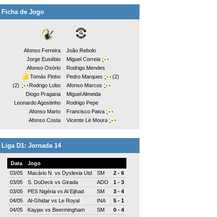
Ficha de Jogo
Afonso Ferreira
João Rebolo
Jorge Eusébio
Miguel Correia
Afonso Osório
Rodrigo Mendes
Tomás Pinho
Pedro Marques
(2)
(2)
Rodrigo Lobo
Afonso Marcos
Diogo Pragana
Miguel Almeida
Leonardo Agostinho
Rodrigo Pepe
Afonso Marto
Francisco Paiva
Afonso Costa
Vicente Lé Moura
Liga D1: Jornada 14
Data
Jogo
03/05
Macário N.
vs
Dyslexia Utd
SM
2 - 6
03/05
S. DoDeck
vs
Girada
ADO
1 - 3
03/05
PES Nigéria
vs
Al Eijhad
SM
3 - 4
04/05
Al-Ghidar
vs
Le Royal
INA
5 - 1
04/05
Kayjax
vs
Beermingham
SM
0 - 4