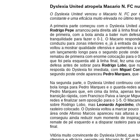
Dyslexia United atropela Macario N. FC n
O Dyslexia United venceu o Macario N. FC por 6
constante e uma eficácia muito elevada no último te
A primeira parte começou com o Dyslexia United a
Rodrigo Pepe
arrancou pela direita até à linha fina
de primeira, com a bola ainda a bater num defes
tranquilidade para fazer o 0-1. O Macario respon
conduziu para zonas interiores e, já à entrada da 
voltou a mostrar qualidade ofensiva e aumentou a
um lançamento longo para o segundo poste onde
rematou de primeira com enorme colocação para o 0-
que foi pela esquerda até à linha final, fez uma c
defesa antes de sobrar para
Rodrigo Lobo
, que n
resposta do Dyslexia foi imediata, com
Miguel Cor
segundo poste onde apareceu
Pedro Marques
, que
Na segunda parte, o Dyslexia United continuou co
bola longa para Pedro Marques e o guarda-redes ad
Pedro Marques que, em cima da linha, apenas tev
transição rápida, com Francisco Paiva a lançar Migu
redes e finalizar sem oposição para o 1-5. O Macar
sobre Rodrigo Lobo, mas
Leonardo Agostinho
, c
rasteiro colocado. O Dyslexia voltou a marcar pouc
área onde Afonso Marcos apareceu nas alturas a 
conseguiu ainda reduzir num momento de inspiraçã
remate de pé esquerdo e a disparar rasteiro para 
final.
Vitória muito convincente do Dyslexia United, que f
ofensiva e eficácia, perante um Macario N. FC qu