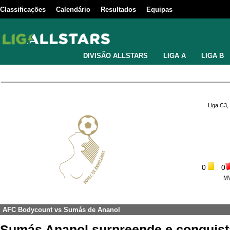
Classificações
Calendário
Resultados
Equipas
DIVISÃO ALLSTARS
LIGA A
LIGA B
Liga C3,
0
0
M
AFC Bodycount
vs
Sumás de Ananol
Sumás Ananol surpreende e conquista