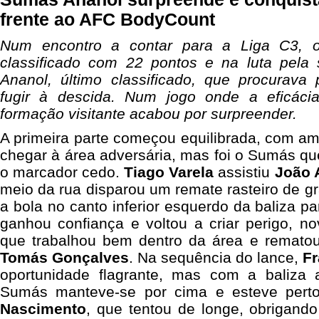
frente ao AFC BodyCount
Num encontro a contar para a Liga C3, 
classificado com 22 pontos e na luta pela
Ananol, último classificado, que procurava
fugir à descida. Num jogo onde a eficácia
formação visitante acabou por surpreender.
A primeira parte começou equilibrada, com a
chegar à área adversária, mas foi o Sumás q
o marcador cedo.
Tiago Varela
assistiu
João 
meio da rua disparou um remate rasteiro de g
a bola no canto inferior esquerdo da baliza pa
ganhou confiança e voltou a criar perigo, n
que trabalhou bem dentro da área e remato
Tomás Gonçalves
. Na sequência do lance,
Fr
oportunidade flagrante, mas com a baliza 
Sumás manteve-se por cima e esteve per
Nascimento
, que tentou de longe, obrigan