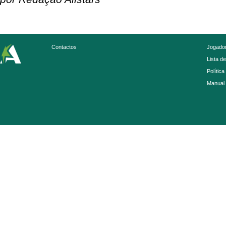
Contactos
Jogador
Lista d
Política
Manual 