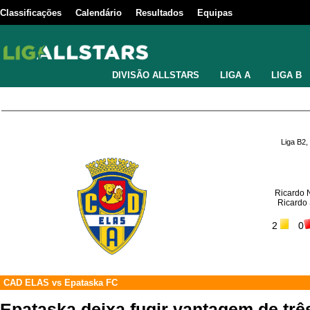
Classificações
Calendário
Resultados
Equipas
DIVISÃO ALLSTARS
LIGA A
LIGA B
Liga B2,
Ricardo 
Ricardo
2
0
CAD ELAS
vs
Epataska FC
Epataska deixa fugir vantagem de tr