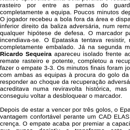
rasteiro por entre as pernas do guard
completamente a equipa. Poucos minutos dep
O jogador recebeu a bola fora da área e disp
inferior direito da baliza adversária, num re
qualquer hipótese de defesa. O marcador p
incendiava-se. O Epataska tentava resisti
completamente embalado. Já na segunda m
Ricardo Sequeira
apareceu isolado frente a
remate rasteiro e potente, completou a rec
fazer o empate 3-3. Os minutos finais foram j
com ambas as equipas à procura do golo da v
responder ao choque da recuperação advers
acreditava numa reviravolta histórica, m
conseguiu voltar a desbloquear o marcador.
Depois de estar a vencer por três golos, o E
vantagem confortável perante um CAD ELAS 
crença. O empate acaba por premiar a capac