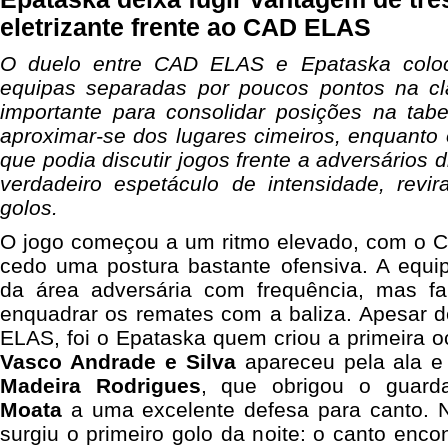
eletrizante frente ao CAD ELAS
O duelo entre CAD ELAS e Epataska coloc
equipas separadas por poucos pontos na cl
importante para consolidar posições na tab
aproximar-se dos lugares cimeiros, enquanto
que podia discutir jogos frente a adversários d
verdadeiro espetáculo de intensidade, revir
golos.
O jogo começou a um ritmo elevado, com o 
cedo uma postura bastante ofensiva. A equi
da área adversária com frequência, mas fa
enquadrar os remates com a baliza. Apesar d
ELAS, foi o Epataska quem criou a primeira o
Vasco Andrade e Silva
apareceu pela ala 
Madeira Rodrigues
, que obrigou o guard
Moata
a uma excelente defesa para canto. 
surgiu o primeiro golo da noite: o canto enc