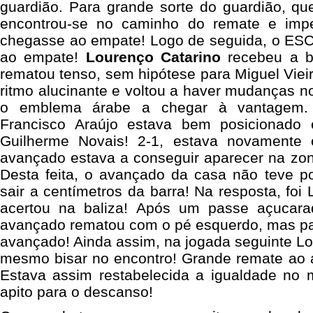
guardião. Para grande sorte do guardião, que
encontrou-se no caminho do remate e imp
chegasse ao empate! Logo de seguida, o ES
ao empate!
Lourenço Catarino
recebeu a b
rematou tenso, sem hipótese para Miguel Vieir
ritmo alucinante e voltou a haver mudanças 
o emblema árabe a chegar à vantagem.
Francisco Araújo estava bem posicionado
Guilherme Novais! 2-1, estava novamente
avançado estava a conseguir aparecer na zona 
Desta feita, o avançado da casa não teve po
sair a centímetros da barra! Na resposta, foi
acertou na baliza! Após um passe açucara
avançado rematou com o pé esquerdo, mas par
avançado! Ainda assim, na jogada seguinte L
mesmo bisar no encontro! Grande remate ao a
Estava assim restabelecida a igualdade no
apito para o descanso!