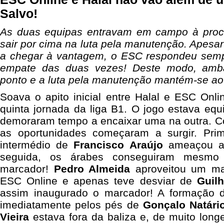
Salvo!
As duas equipas entravam em campo à proc
sair por cima na luta pela manutenção. Apesar
a chegar à vantagem, o ESC respondeu semp
empate das duas vezes! Deste modo, amb
ponto e a luta pela manutenção mantém-se ao 
Soava o apito inicial entre Halal e ESC Onl
quinta jornada da liga B1. O jogo estava equ
demoraram tempo a encaixar uma na outra. C
as oportunidades começaram a surgir. Prim
intermédio de
Francisco
Araújo
ameaçou a 
seguida, os árabes conseguiram mesmo
marcador!
Pedro Almeida
aproveitou um m
ESC Online e apenas teve desviar de
Guil
assim inaugurado o marcador! A formação 
imediatamente pelos pés de
Gonçalo Natári
Vieira
estava fora da baliza e, de muito longe