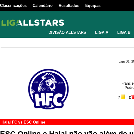
Classificações
Calendário
Resultados
Equipas
DIVISÃO ALLSTARS
LIGA A
LIGA B
Liga B1, 
Francis
Pedro
2
0
Halal FC
vs
ESC Online
ESC Online e Halal não vão além de 