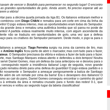
ecisavam de vencer o Botafofo para permanecer no segundo lugar! O encontro
r as grandes oportunidades de golo. Ainda assim, foi preciso esperar até ao
rem a vitória!
ntar para a décima quarta jornada da liga B1. Os italianos entraram melhor e
combinou com
Diogo Chikhi
e rematou para um corte em cima da linha da
contro! O jogo estava intenso, mas as oportunidades eram todas do Sempudor.
 da grande área e rematou uma autêntica bomba que só parou no poste de
tantes! A partida estava realmente muito intensa, com algum ascendente da
ndente não se traduziu em oportunidades de golo, uma vez que a defesa
paço para os criativos do Sempudor pensarem. Deste modo, o jogo ia para o
talianos a ameaçar.
Tiago
Ferreira
surgiu na zona da carreira de tiro, mas
o e
António Inglês
ficou perto de abrir o marcador, mas com tudo para o fazer,
ateus
. O Sempudor precisava da vitória e estava a fazer de tudo para o fazer.
orte, mas Santiago Marques estava atento e defendeu a dois tempos! Noutra
ou servir Daniel Gomes, mas um defesa da casa antecipou-se e desviou para o
m conseguindo repelir a insistência italiana! Logo de seguida, novo grande
nçado rematou direto para uma defesa do guardião! O jogo estava partido e o
as foi novamente o Sempudor a ameaçar perigosamente a baliza de Santiago
foi além de um remate por cima da barra! Era o desespero dos italianos! O
mo ao cair do pano, Daniel Gomes conseguiu encontrar o caminho do golo!
u à entrada da área e rematou cruzado para o fundo das redes! 0-1, que
venceu e voltou ao segundo lugar da tabela classificativa!