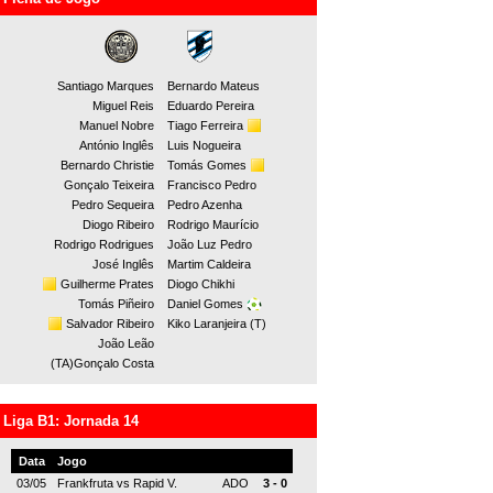
Santiago Marques
Bernardo Mateus
Miguel Reis
Eduardo Pereira
Manuel Nobre
Tiago Ferreira
António Inglês
Luis Nogueira
Bernardo Christie
Tomás Gomes
Gonçalo Teixeira
Francisco Pedro
Pedro Sequeira
Pedro Azenha
Diogo Ribeiro
Rodrigo Maurício
Rodrigo Rodrigues
João Luz Pedro
José Inglês
Martim Caldeira
Guilherme Prates
Diogo Chikhi
Tomás Piñeiro
Daniel Gomes
Salvador Ribeiro
Kiko Laranjeira (T)
João Leão
(TA)Gonçalo Costa
Liga B1: Jornada 14
Data
Jogo
03/05
Frankfruta
vs
Rapid V.
ADO
3 - 0