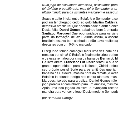
Num jogo de dificuldade acrescida, os italianos pr
foi dividido e equilibrado, mas foi o Sempudor a te
último minuto para os visitantes marcarem e assegura
Soava o apito inicial entre Botafofo e Sempudor a co
podiam ter chegado cedo ao golo!
Martim Caldeira
defensiva brasileira! Que oportunidade a abrir o en
Desta feita,
Daniel Gomes
trabalhou bem à entrada
Santiago Marques
! Que oportunidade para os visi
parte da formação de azul. Ainda assim, o asce
brasileira estava bem alinhada e não dava muito es
descanso com um 0-0 no marcador.
O segundo tempo começou mais uma vez com os i
rematou por cima! O Botafofo finalmente criou perig
o defesas rematou por cima da barra de
Bernardo M
De livre direto,
Francisco Luz Pedro
tentou a sua s
grande oportunidade para os italianos, Chikhi tent
seu próprio poste! Sorte para os anfitriões que ia
trabalho de Caldeira, mas na hora do remate, o ava
Botafofo ia criando perigo nos contra ataques, m
Marques. Isolado para a baliza, Daniel Gomes não 
jogo parecia encaminhado para um empate, mas mes
Após uma boa jogada coletiva, o avançado recebe
maneira para vencer o jogo! Deste modo, o Sempudor 
por Bernardo Carrigy