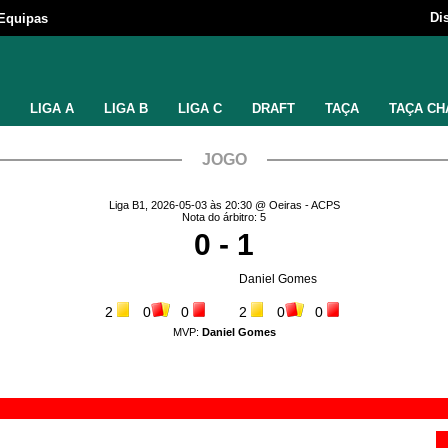
Di
Equipas
LIGA A
LIGA B
LIGA C
DRAFT
TAÇA
TAÇA CH
JOGO
Liga B1, 2026-05-03 às 20:30 @ Oeiras - ACPS
Nota do árbitro: 5
0 - 1
Daniel Gomes
2
0
0
2
0
0
MVP:
Daniel Gomes