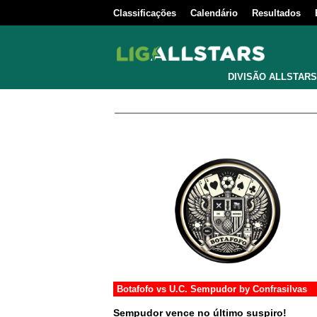
Classificações
Calendário
Resultados
DIVISÃO ALLSTARS
Botafofo
vs
U.C. Sempudor by Confrasilvas
Sempudor vence no último suspiro!