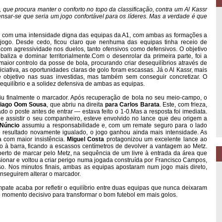
 que procura manter o conforto no topo da classificação, contra um Al Kassr
sar-se que seria um jogo confortável para os líderes. Mas a verdade é que
ou com uma intensidade digna das equipas da A1, com ambas as formações a
jogo. Desde cedo, ficou claro que nenhuma das equipas tinha receio de
 com agressividade nos duelos, tanto ofensivos como defensivos. O objetivo
baliza e dominar territorialmente.
Com o desenrolar da primeira parte, foi a
ior controlo da posse de bola, procurando criar desequilíbrios através de
ciativa, as oportunidades claras de golo foram escassas. Já o Al Kassr, mais
e objetivo nas suas investidas, mas também sem conseguir concretizar. O
quilíbrio e a solidez defensiva de ambas as equipas.
briu finalmente o marcador. Após recuperação de bola no seu meio-campo, o
Tiago Oom Sousa
, que abriu na direita
para Carlos Barata
. Este, com frieza,
do o poste antes de entrar — estava feito o 1-0.
Mas a resposta foi imediata.
e assistir o seu companheiro, esteve envolvido no lance que deu origem a
 Núncio
assumiu a responsabilidade e, com um remate seguro para o lado
o resultado novamente igualado, o jogo ganhou ainda mais intensidade. As
a com maior insistência.
Miguel Costa
protagonizou um excelente lance ao
 à barra, ficando a escassos centímetros de devolver a vantagem ao Metz.
rto de marcar pelo Metz, na sequência de um livre à entrada da área que
sionar e voltou a criar perigo numa jogada construída por Francisco Campos,
o. Nos minutos finais, ambas as equipas apostaram num jogo mais direto,
nseguirem alterar o marcador.
ate acaba por refletir o equilíbrio entre duas equipas que nunca deixaram
no momento decisivo para transformar o bom futebol em mais golos.