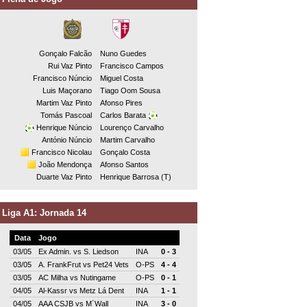
Gonçalo Falcão
Nuno Guedes
Rui Vaz Pinto
Francisco Campos
Francisco Núncio
Miguel Costa
Luis Maçorano
Tiago Oom Sousa
Martim Vaz Pinto
Afonso Pires
Tomás Pascoal
Carlos Barata
Henrique Núncio
Lourenço Carvalho
António Núncio
Martim Carvalho
Francisco Nicolau
Gonçalo Costa
João Mendonça
Afonso Santos
Duarte Vaz Pinto
Henrique Barrosa (T)
Liga A1: Jornada 14
Data
Jogo
03/05
Ex Admin.
vs
S. Liedson
INA
0 - 3
03/05
A. FrankFrut
vs
Pet24 Vets
O-PS
4 - 4
03/05
AC Milha
vs
Nutingame
O-PS
0 - 1
04/05
Al-Kassr
vs
Metz Lá Dent
INA
1 - 1
04/05
AAA CSJB
vs
M´Wall
INA
3 - 0