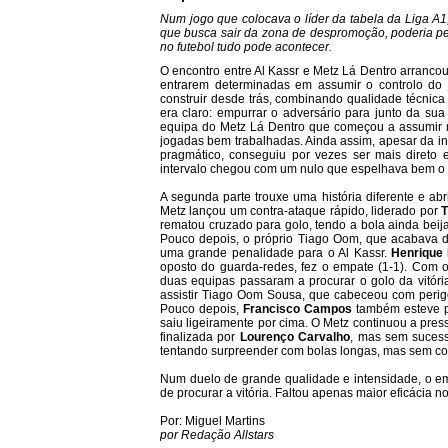
Num jogo que colocava o líder da tabela da Liga A1,
que busca sair da zona de despromoção, poderia pen
no futebol tudo pode acontecer.
O encontro entre Al Kassr e Metz Lá Dentro arranc
entrarem determinadas em assumir o controlo do 
construir desde trás, combinando qualidade técnica
era claro: empurrar o adversário para junto da sua 
equipa do Metz Lá Dentro que começou a assumir ma
jogadas bem trabalhadas. Ainda assim, apesar da ini
pragmático, conseguiu por vezes ser mais direto 
intervalo chegou com um nulo que espelhava bem o e
A segunda parte trouxe uma história diferente e a
Metz lançou um contra-ataque rápido, liderado por
rematou cruzado para golo, tendo a bola ainda beija
Pouco depois, o próprio Tiago Oom, que acabava d
uma grande penalidade para o Al Kassr.
Henrique
oposto do guarda-redes, fez o empate (1-1). Com 
duas equipas passaram a procurar o golo da vitóri
assistir Tiago Oom Sousa, que cabeceou com perigo
Pouco depois,
Francisco Campos
também esteve pe
saiu ligeiramente por cima. O Metz continuou a pres
finalizada por
Lourenço Carvalho
, mas sem sucess
tentando surpreender com bolas longas, mas sem co
Num duelo de grande qualidade e intensidade, o emp
de procurar a vitória. Faltou apenas maior eficácia 
Por: Miguel Martins
por Redação Allstars