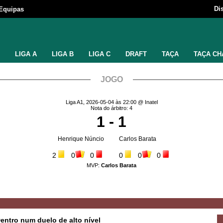
Di
Equipas
LIGA A
LIGA B
LIGA C
DRAFT
TAÇA
TAÇA CH
JOGO
Liga A1, 2026-05-04 às 22:00 @ Inatel
Nota do árbitro: 4
1 - 1
Henrique Núncio
Carlos Barata
2
0
0
0
0
0
MVP:
Carlos Barata
entro num duelo de alto nível