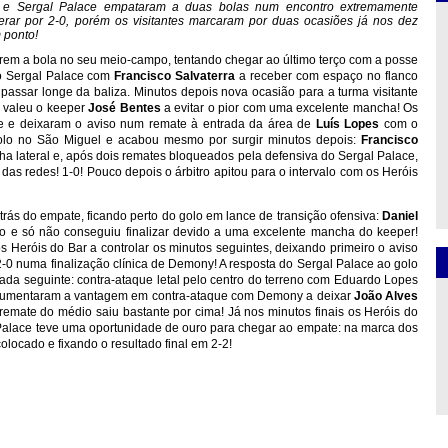
r e Sergal Palace empataram a duas bolas num encontro extremamente
derar por 2-0, porém os visitantes marcaram por duas ocasiões já nos dez
 ponto!
arem a bola no seu meio-campo, tentando chegar ao último terço com a posse 
o Sergal Palace com 
Francisco Salvaterra
 a receber com espaço no flanco 
assar longe da baliza. Minutos depois nova ocasião para a turma visitante 
, valeu o keeper
 José Bentes
 a evitar o pior com uma excelente mancha! Os 
e e deixaram o aviso num remate à entrada da área de 
Luís Lopes 
com o 
olo no São Miguel e acabou mesmo por surgir minutos depois: 
Francisco 
ha lateral e, após dois remates bloqueados pela defensiva do Sergal Palace, 
s redes! 1-0! Pouco depois o árbitro apitou para o intervalo com os Heróis 
rás do empate, ficando perto do golo em lance de transição ofensiva: 
Daniel 
ito e só não conseguiu finalizar devido a uma excelente mancha do keeper! 
 Heróis do Bar a controlar os minutos seguintes, deixando primeiro o aviso 
-0 numa finalização clínica de Demony! A resposta do Sergal Palace ao golo 
gada seguinte: contra-ataque letal pelo centro do terreno com Eduardo Lopes 
e aumentaram a vantagem em contra-ataque com Demony a deixar 
João Alves
remate do médio saiu bastante por cima! Já nos minutos finais os Heróis do 
Palace teve uma oportunidade de ouro para chegar ao empate: na marca dos 
olocado e fixando o resultado final em 2-2!