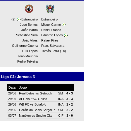
(2)
Estrangeiro
Estrangeiro
José Bentes
Miguel Carmo
João Barba
Daniel Franco
Sebastião Silva
Eduardo Lopes
João Alves
Rafael Pires
Guilherme Guerra
Fran. Salvaterra
Luís Lopes
Tomás Letra (TA)
João Maurício
Pedro Teixeira
Liga C1: Jornada 3
Data
Jogo
29/06
Real Betos
vs
Getough
SM
4 - 3
29/06
AFC
vs
ESC Online
INA
3 - 3
29/06
WB FC
vs
Botafofo
INA
1 - 2
29/06
Heróis do Ba
vs
Sergal P.
SM
2 - 2
03/07
Napólen
vs
Smoke City
CIF
3 - 0