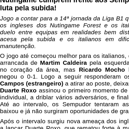
luta pela subida!
Jogo a contar para a 14ª jornada da Liga B1 q
os ingleses dos Nutingame Forest e os it
duelo entre equipas em realidades bem disti
acesa pela subida e os italianos em difi
manutenção.
O jogo até começou melhor para os italianos
arrancada de
Martim Caldeira
pela esquerda
no coração da área, mas
Ricardo Mocho
b
negou o 0-1. Logo a seguir responderam 
Campos (estrangeiro)
a atirar ao poste, deix
Duarte Roxo
assinou o primeiro momento de 
individual, a driblar vários adversários, e fina
Até ao intervalo, os Sempudor tentaram as
baixou e já não surgiram oportunidades de gra
Após o intervalo surgiu nova ameaça dos in
a lançar Duarte Roxo, que rematou forte à m