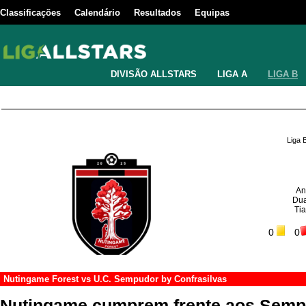
Classificações
Calendário
Resultados
Equipas
DIVISÃO ALLSTARS
LIGA A
LIGA B
Liga 
An
Dua
Ti
0
0
Nutingame Forest
vs
U.C. Sempudor by Confrasilvas
Nutingame cumprem frente aos Semp