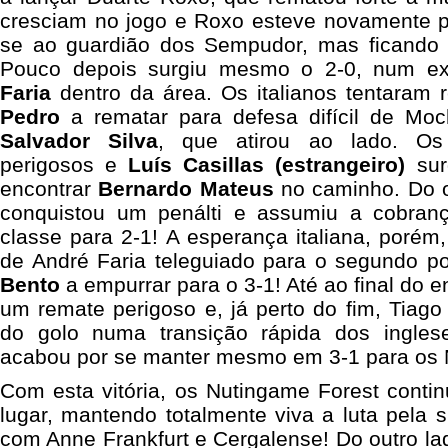
cresciam no jogo e Roxo esteve novamente pe
se ao guardião dos Sempudor, mas ficando s
Pouco depois surgiu mesmo o 2-0, num e
Faria
dentro da área. Os italianos tentaram 
Pedro
a rematar para defesa difícil de Moc
Salvador Silva
, que atirou ao lado. Os
perigosos e
Luís Casillas (estrangeiro)
sur
encontrar
Bernardo Mateus
no caminho. Do o
conquistou um penálti e assumiu a cobran
classe para 2-1! A esperança italiana, porém, 
de André Faria teleguiado para o segundo p
Bento
a empurrar para o 3-1! Até ao final do e
um remate perigoso e, já perto do fim, Tiago 
do golo numa transição rápida dos inglese
acabou por se manter mesmo em 3-1 para os 
Com esta vitória, os Nutingame Forest conti
lugar, mantendo totalmente viva a luta pela 
com Anne Frankfurt e Cergalense! Do outro l