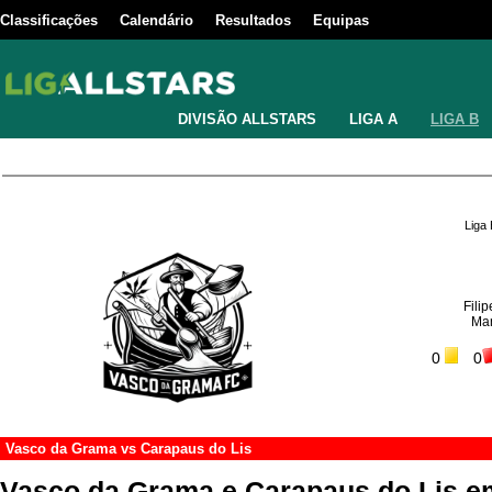
Classificações
Calendário
Resultados
Equipas
DIVISÃO ALLSTARS
LIGA A
LIGA B
Liga
Filip
Man
0
0
Vasco da Grama
vs
Carapaus do Lis
Vasco da Grama e Carapaus do Lis 