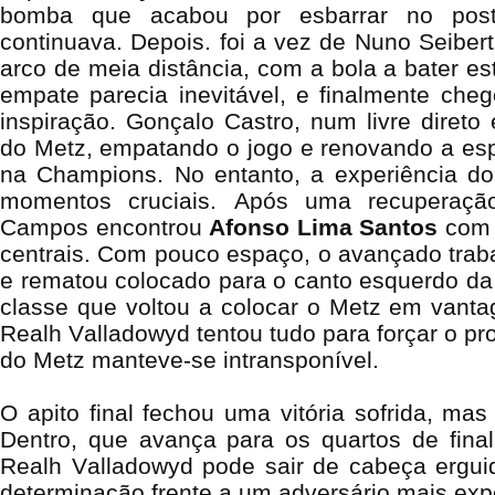
bomba que acabou por esbarrar no pos
continuava.
Depois. foi a vez de Nuno Seiber
arco de meia distância, com a bola a bater e
empate parecia inevitável, e finalmente c
inspiração. Gonçalo Castro
, num livre direto
do Metz, empatando o jogo e renovando a esp
na Champions.
No entanto, a experiência do
momentos cruciais. Após uma recuperação
Campos
encontrou
Afonso Lima Santos
com 
centrais. Com pouco espaço, o avançado trab
e rematou colocado para o canto esquerdo da
classe que voltou a colocar o Metz em vant
Realh Valladowyd tentou tudo para forçar o p
do Metz manteve-se intransponível.
O apito final fechou uma vitória sofrida, ma
Dentro, que avança para os quartos de final
Realh Valladowyd pode sair de cabeça ergui
determinação frente a um adversário mais exp