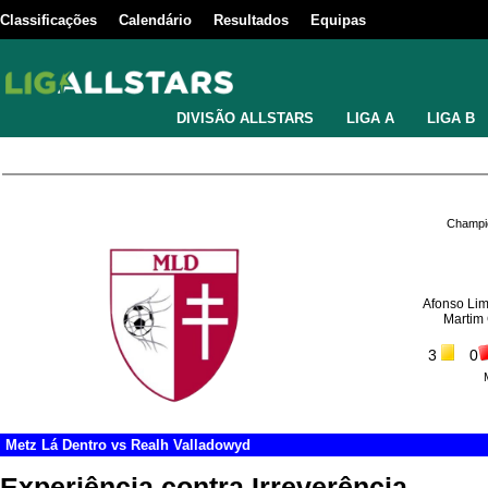
Classificações
Calendário
Resultados
Equipas
DIVISÃO ALLSTARS
LIGA A
LIGA B
Champio
Afonso Li
Martim
3
0
Metz Lá Dentro
vs
Realh Valladowyd
Experiência contra Irreverência