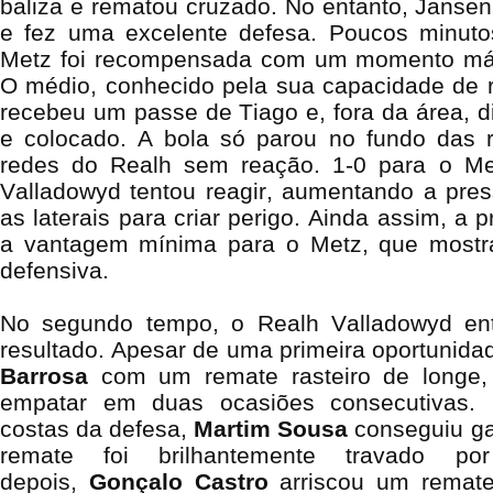
baliza e rematou cruzado. No entanto, Jansen
e fez uma excelente defesa. Poucos minutos
Metz foi recompensada com um momento má
O médio, conhecido pela sua capacidade de r
recebeu um passe de Tiago
e, fora da área, 
e colocado. A bola só parou no fundo das 
redes do Realh sem reação. 1-0 para o M
Valladowyd tentou reagir, aumentando a pres
as laterais para criar perigo. Ainda assim, a 
a vantagem mínima para o Metz, que mostra
defensiva.
No segundo tempo, o Realh Valladowyd entr
resultado. Apesar de uma primeira oportunid
Barrosa
com um remate rasteiro de longe,
empatar em duas ocasiões consecutivas. 
costas da defesa,
Martim Sousa
conseguiu ga
remate foi brilhantemente travado p
depois,
Gonçalo Castro
arriscou um remate