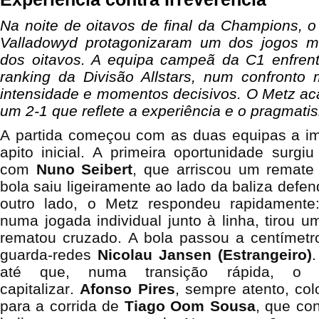
Na noite de oitavos de final da Champions, 
Valladowyd protagonizaram um dos jogos ma
dos oitavos. A equipa campeã da C1 enfrent
ranking da Divisão Allstars, num confronto
intensidade e momentos decisivos. O Metz aca
um 2-1 que reflete a experiência e o pragmati
A partida começou com as duas equipas a im
apito inicial. A primeira oportunidade surg
com
Nuno Seibert
, que arriscou um remate
bola saiu ligeiramente ao lado da baliza defen
outro lado, o Metz respondeu rapidamente
numa jogada individual junto à linha, tirou 
rematou cruzado. A bola passou a centímetr
guarda-redes
Nicolau Jansen (Estrangeiro)
até que, numa transição rápida, o 
capitalizar.
Afonso Pires
, sempre atento, co
para a corrida de
Tiago Oom Sousa
, que co