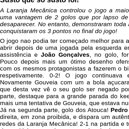
A Laranja Mecânica controlou o jogo a maio
uma vantagem de 2 golos que por lapso de
desaparecer. No entanto, demonstraram toda 
conquistaram os 3 pontos no final do jogo!
O jogo nao podia ter começado melhor para a
abrir depois de uma jogada pela esquerda
assistência e
João Gonçalves
, no golo, fo
Pouco depois mais um ótimo desenho ofen
com os mesmos protagonistas a fazerem o bis
respetivamente. 0-2! O jogo continuava
Novamente Gouveia com um a bola açucar
que desta vez vê o seu golo ser negado p
parte, destaque para a grande parada do ke
mais uma tentativa de Gouveia, que estava nu
Já na segunda parte, golo dos Atouca!
Pedro
direita, em zona proibida, e dispara um autên
redes da Laranja Mecânica! 2-1 na partida e t