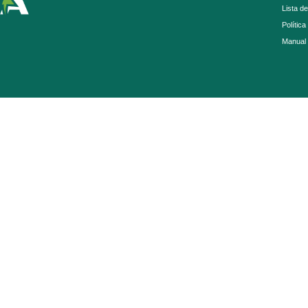
Lista d
Política
Manual 