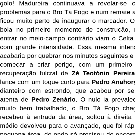
golo! Madureira continuava a revelar-se
problemas para o Bro Tá Fogo e num remate a
ficou muito perto de inaugurar o marcador. 
bola no primeiro momento de construção,
entrar no meio-campo contrário viam o Celta
com grande intensidade. Essa mesma intens
acabaria por quebrar nos minutos seguintes e
começar a criar perigo, com um primeir
recuperação fulcral de
Zé Teotónio Pereira
lance com um toque curto para
Pedro Anahor
dianteiro com estrondo, que acabou por s
atenta de
Pedro Zenário
. O nulo ia preval
muito bem trabalhado, o Bro Tá Fogo che
recebeu à entrada da área, soltou à direit
médio devolveu para o avançado, que foi ráp
pequena área, de onde só precisou de encost