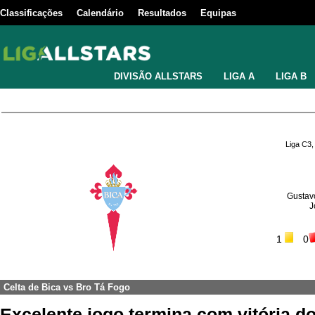
Classificações
Calendário
Resultados
Equipas
DIVISÃO ALLSTARS
LIGA A
LIGA B
Liga C3,
Gustavo
J
1
0
Celta de Bica
vs
Bro Tá Fogo
Excelente jogo termina com vitória d