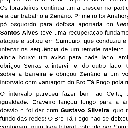
Os forasteiros continuaram a crescer na part
e a dar trabalho a Zenário. Primeiro foi Anaho
pé esquerdo para defesa apertada do
kee
Santos Alves
teve uma recuperação fundamen
ataque e soltou em Sampaio, que conduziu e
intervir na sequência de um remate rasteiro.
ainda houve um aviso para cada lado, ambo
obrigou Serras a intervir e, do outro lad
sobre a barreira e obrigou Zenário a um v
intervalo com vantagem do Bro Tá Fogo pela
O intervalo pareceu fazer bem ao Celta,
igualdade. Craveiro lançou longo para a á
desvio e foi dar com
Gustavo Silveira
, que 
fundo das redes! O Bro Tá Fogo não se deixou 
vantagem, num livre lateral cobrado por Samp