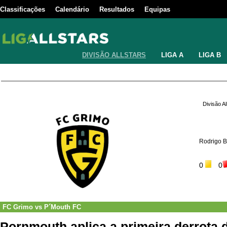
Classificações
Calendário
Resultados
Equipas
DIVISÃO ALLSTARS
LIGA A
LIGA B
Divisão A
Rodrigo 
0
0
FC Grimo
vs
P´Mouth FC
Pornmouth aplica a primeira derrota