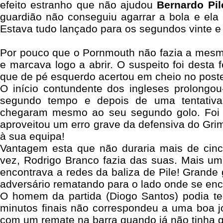
efeito estranho que não ajudou
Bernardo Pil
guardião não conseguiu agarrar a bola e ela
Estava tudo lançado para os segundos vinte e
Por pouco que o Pornmouth não fazia a mesma
e marcava logo a abrir. O suspeito foi desta f
que de pé esquerdo acertou em cheio no poste
O início contundente dos ingleses prolongou
segundo tempo e depois de uma tentati
chegaram mesmo ao seu segundo golo. Foi 
aproveitou um erro grave da defensiva do Gri
à sua equipa!
Vantagem esta que não duraria mais de cin
vez, Rodrigo Branco fazia das suas. Mais um 
encontrava a redes da baliza de Pile! Grande 
adversário rematando para o lado onde se enc
O homem da partida (Diogo Santos) podia ter
minutos finais não correspondeu a uma boa j
com um remate na barra quando já não tinha g