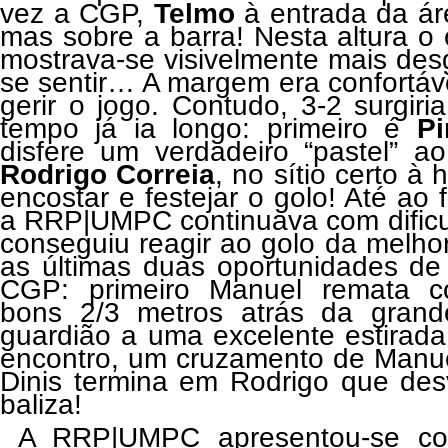
vez a CGP,
Telmo
à entrada da ár
mas sobre a barra! Nesta altura o
mostrava-se visivelmente mais desg
se sentir… A margem era confortáve
gerir o jogo. Contudo, 3-2 surgi
tempo já ia longo: primeiro é
P
disfere um verdadeiro “pastel” a
Rodrigo Correia
,
no sítio certo à 
encostar e festejar o golo! Até ao 
a RRP|UMPC continuava com dificu
conseguiu reagir ao golo da melho
as últimas duas oportunidades de
CGP: primeiro Manuel remata c
bons 2/3 metros atrás da grand
guardião a uma excelente estirada
encontro, um cruzamento de Manue
Dinis termina em Rodrigo que des
baliza!
A RRP|UMPC apresentou-se co