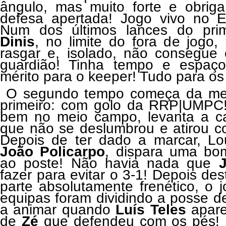
ângulo, mas muito forte e obrig
defesa apertada! Jogo vivo no E
Num dos últimos lances do pri
Dinis
, no limite do fora de jogo
rasgar e, isolado, não consegue
guardião! Tinha tempo e espaço 
mérito para o keeper! Tudo para os
O segundo tempo começa da me
primeiro: com golo da RRP|UMP
bem no meio campo, levanta a ca
que não se deslumbrou e atirou c
Depois de ter dado a marcar, Lo
João
Policarpo
, dispara uma bo
ao poste! Não havia nada que
fazer para evitar o 3-1! Depois de
parte absolutamente frenético, o j
equipas foram dividindo a posse de
a animar quando
Luís Teles
apare
de
Zé
que defendeu com os pés! 