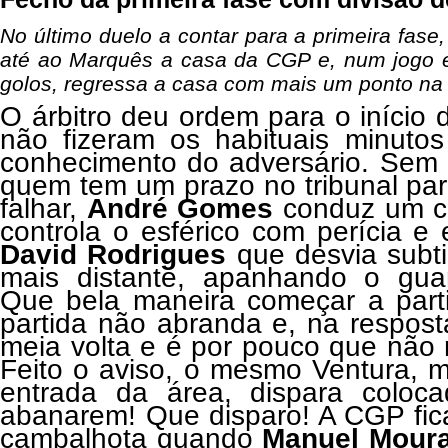
No último duelo a contar para a primeira fa
até ao Marquês a casa da CGP e, num jogo 
golos, regressa a casa com mais um ponto na c
O árbitro deu ordem para o início 
não fizeram os habituais minuto
conhecimento do adversário. Sem
quem tem um prazo no tribunal pa
falhar,
André Gomes
conduz um co
controla o esférico com perícia 
David Rodrigues
que desvia subti
mais distante, apanhando o guar
Que bela maneira começar a parti
partida não abranda e, na respos
meia volta e é por pouco que não
Feito o aviso, o mesmo Ventura, m
entrada da área, dispara coloc
abanarem! Que disparo! A CGP fic
cambalhota quando
Manuel Mour