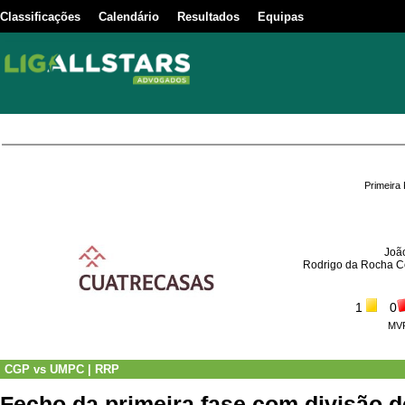
Classificações
Calendário
Resultados
Equipas
Primeira
Joã
Rodrigo da Rocha C
1
0
MV
CGP
vs
UMPC | RRP
Fecho da primeira fase com divisão d