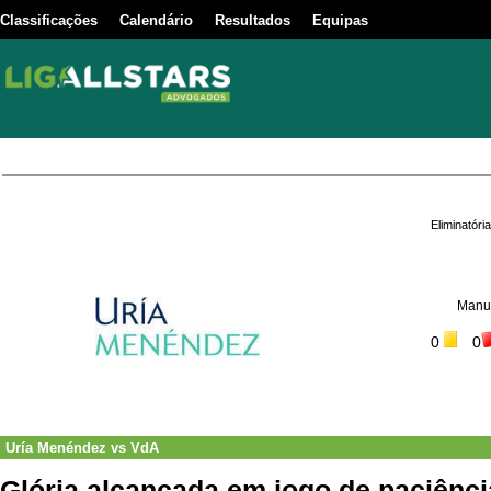
Classificações
Calendário
Resultados
Equipas
Eliminatór
Manue
0
0
Uría Menéndez
vs
VdA
Glória alcançada em jogo de paciênci