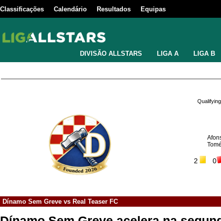
Classificações
Calendário
Resultados
Equipas
DIVISÃO ALLSTARS
LIGA A
LIGA B
Qualifyin
Afon
Tomé
2
0
Dínamo Sem Greve
vs
Real Teaser FC
Dínamo Sem Greve acelera na segund