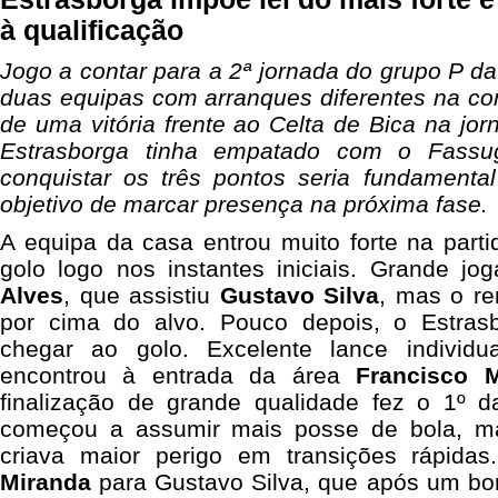
à qualificação
Jogo a contar para a 2ª jornada do grupo P da
duas equipas com arranques diferentes na co
de uma vitória frente ao Celta de Bica na jor
Estrasborga tinha empatado com o Fassu
conquistar os três pontos seria fundament
objetivo de marcar presença na próxima fase.
A equipa da casa entrou muito forte na part
golo logo nos instantes iniciais. Grande j
Alves
, que assistiu
Gustavo Silva
, mas o r
por cima do alvo. Pouco depois, o Estra
chegar ao golo. Excelente lance individ
encontrou à entrada da área
Francisco M
finalização de grande qualidade fez o 1º d
começou a assumir mais posse de bola, m
criava maior perigo em transições rápid
Miranda
para Gustavo Silva, que após um bom