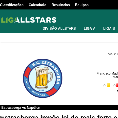
Classificações
Calendário
Resultados
Equipas
DIVISÃO ALLSTARS
LIGA A
LIGA B
Taça, 20
Francisco Mad
Mar
0
0
Estrasborga
vs
Napólen
Estrasborga impõe lei do mais forte 