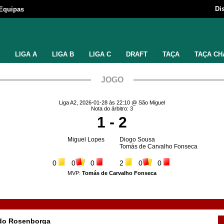
Di
Equipas
LIGA A
LIGA B
LIGA C
DRAFT
TAÇA
TAÇA CH
JOGO
Liga A2, 2026-01-28 às 22:10 @ São Miguel
Nota do árbitro: 3
1 - 2
Miguel Lopes
Diogo Sousa
Tomás de Carvalho Fonseca
0
0
0
2
0
0
MVP:
Tomás de Carvalho Fonseca
o do Rosenborga