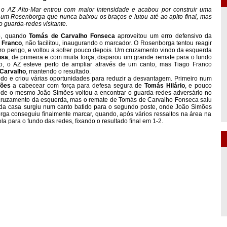
 o AZ Alto-Mar entrou com maior intensidade e acabou por construir uma
 um Rosenborga que nunca baixou os braços e lutou até ao apito final, mas
 guarda-redes visitante.
to, quando
Tomás de Carvalho Fonseca
aproveitou um erro defensivo da
 Franco
, não facilitou, inaugurando o marcador. O Rosenborga tentou reagir
o perigo, e voltou a sofrer pouco depois. Um cruzamento vindo da esquerda
usa
, de primeira e com muita força, disparou um grande remate para o fundo
alo, o AZ esteve perto de ampliar através de um canto, mas
Tiago Franco
 Carvalho
, mantendo o resultado.
do e criou várias oportunidades para reduzir a desvantagem. Primeiro num
mões
a cabecear com força para defesa segura de
Tomás Hilário
, e pouco
onde o mesmo
João Simões
voltou a encontrar o guarda-redes adversário no
cruzamento da esquerda, mas o remate de
Tomás de Carvalho Fonseca
saiu
 da casa surgiu num canto batido para o segundo poste, onde
João Simões
orga conseguiu finalmente marcar, quando, após vários ressaltos na área na
a para o fundo das redes, fixando o resultado final em 1-2.