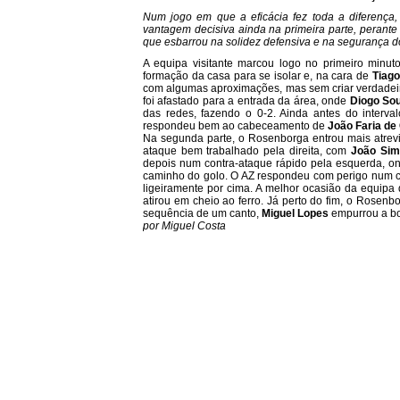
Num jogo em que a eficácia fez toda a diferença,
vantagem decisiva ainda na primeira parte, perante
que esbarrou na solidez defensiva e na segurança do
A equipa visitante marcou logo no primeiro minu
formação da casa para se isolar e, na cara de
Tiago
com algumas aproximações, mas sem criar verdadeir
foi afastado para a entrada da área, onde
Diogo So
das redes, fazendo o 0-2. Ainda antes do interv
respondeu bem ao cabeceamento de
João Faria de
Na segunda parte, o Rosenborga entrou mais atrevi
ataque bem trabalhado pela direita, com
João Si
depois num contra-ataque rápido pela esquerda, 
caminho do golo. O AZ respondeu com perigo num 
ligeiramente por cima. A melhor ocasião da equipa
atirou em cheio ao ferro. Já perto do fim, o Rosenb
sequência de um canto,
Miguel Lopes
empurrou a bol
por Miguel Costa