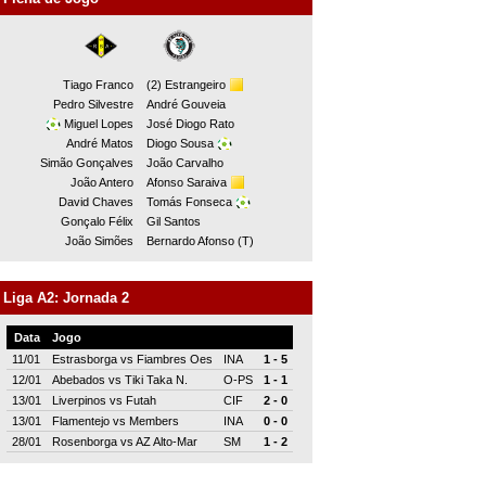
Tiago Franco
(2) Estrangeiro
Pedro Silvestre
André Gouveia
Miguel Lopes
José Diogo Rato
André Matos
Diogo Sousa
Simão Gonçalves
João Carvalho
João Antero
Afonso Saraiva
David Chaves
Tomás Fonseca
Gonçalo Félix
Gil Santos
João Simões
Bernardo Afonso (T)
Liga A2: Jornada 2
Data
Jogo
11/01
Estrasborga
vs
Fiambres Oes
INA
1 - 5
12/01
Abebados
vs
Tiki Taka N.
O-PS
1 - 1
13/01
Liverpinos
vs
Futah
CIF
2 - 0
13/01
Flamentejo
vs
Members
INA
0 - 0
28/01
Rosenborga
vs
AZ Alto-Mar
SM
1 - 2