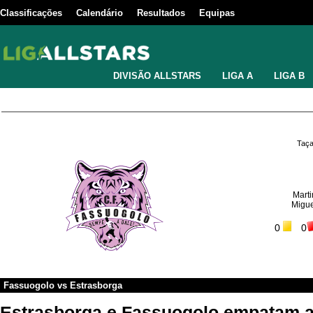
Classificações
Calendário
Resultados
Equipas
DIVISÃO ALLSTARS
LIGA A
LIGA B
Taça
Mart
Migue
0
0
Fassuogolo
vs
Estrasborga
Estrasborga e Fassuogolo empatam a