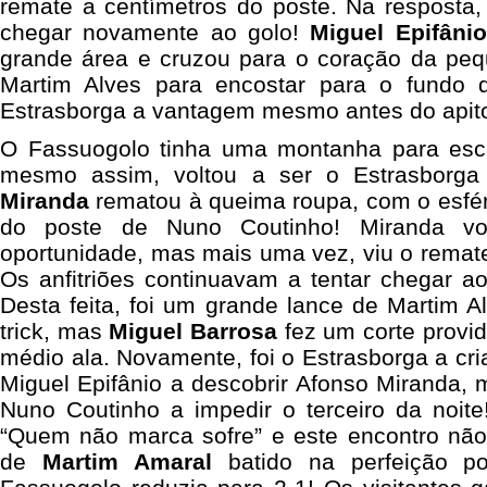
remate a centímetros do poste. Na resposta,
chegar novamente ao golo!
Miguel Epifânio
grande área e cruzou para o coração da pe
Martim Alves para encostar para o fundo 
Estrasborga a vantagem mesmo antes do apit
O Fassuogolo tinha uma montanha para esc
mesmo assim, voltou a ser o Estrasborga
Miranda
rematou à queima roupa, com o esfér
do poste de Nuno Coutinho! Miranda vol
oportunidade, mas mais uma vez, viu o remate 
Os anfitriões continuavam a tentar chegar ao 
Desta feita, foi um grande lance de Martim A
trick, mas
Miguel Barrosa
fez um corte provid
médio ala. Novamente, foi o Estrasborga a cri
Miguel Epifânio a descobrir Afonso Miranda,
Nuno Coutinho a impedir o terceiro da noit
“Quem não marca sofre” e este encontro não f
de
Martim Amaral
batido na perfeição p