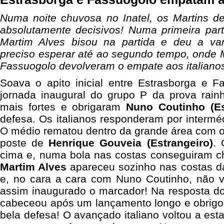
Numa noite chuvosa no Inatel, os Martins 
absolutamente decisivos! Numa primeira part
Martim Alves bisou na partida e deu a va
preciso esperar até ao segundo tempo, onde 
Fassuogolo devolveram o empate aos italiano
Soava o apito inicial entre Estrasborga e F
jornada inaugural do grupo P da prova rain
mais fortes e obrigaram
Nuno Coutinho (E
defesa. Os italianos responderam por interm
O médio rematou dentro da grande área com o 
poste de
Henrique Gouveia (Estrangeiro)
. 
cima e, numa bola nas costas conseguiram ch
Martim Alves
apareceu sozinho nas costas d
e, no cara a cara com Nuno Coutinho, não va
assim inaugurado o marcador! Na resposta d
cabeceou após um lançamento longo e obrig
bela defesa! O avançado italiano voltou a es