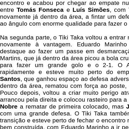
encontro e acabou por chegar ao empate n
entre
Tomás Fonseca
e
Luís Simões
, com
novamente já dentro da área, a fintar um def
ao ângulo com enorme qualidade para fazer o 
Na segunda parte, o Tiki Taka voltou a entrar
novamente à vantagem. Eduardo Marinho
destaque ao fazer um passe em desmarcaç
Martins, que já dentro da área picou a bola c
para fazer um grande golo e o 2-1. O AZ
rapidamente e esteve muito perto do e
Santos
, que ganhou espaço ao defesa adversá
dentro da área, rematou com força ao poste, 
Pouco depois, voltou a criar muito perigo a
arrancou pela direita e colocou rasteiro para
Nobre
a rematar de primeira colocado, mas
com uma grande defesa. O Tiki Taka també
transição e esteve perto de fechar o encontro
bem construída, com Eduardo Marinho a ir pela