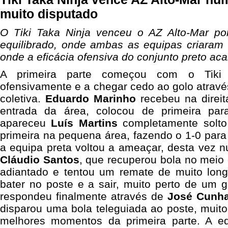
muito disputado
O Tiki Taka Ninja venceu o AZ Alto-Mar po
equilibrado, onde ambas as equipas criaram 
onde a eficácia ofensiva do conjunto preto aca
A primeira parte começou com o Tiki 
ofensivamente e a chegar cedo ao golo atrav
coletiva.
Eduardo Marinho
recebeu na direi
entrada da área, colocou de primeira pa
apareceu
Luís Martins
completamente solto
primeira na pequena área, fazendo o 1-0 para 
a equipa preta voltou a ameaçar, desta vez nu
Cláudio Santos
, que recuperou bola no meio
adiantado e tentou um remate de muito lon
bater no poste e a sair, muito perto de um 
respondeu finalmente através de
José Cunh
disparou uma bola teleguiada ao poste, muit
melhores momentos da primeira parte. A e