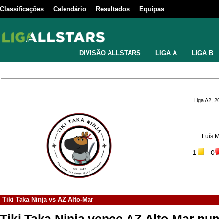
Classificações
Calendário
Resultados
Equipas
DIVISÃO ALLSTARS
LIGA A
LIGA B
Liga A2, 
Luís M
1
0
Tiki Taka Ninja
vs
AZ Alto-Mar
Tiki Taka Ninja vence AZ Alto-Mar num