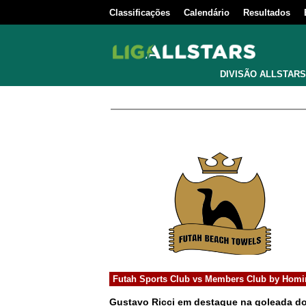
Classificações
Calendário
Resultados
DIVISÃO ALLSTARS
Futah Sports Club
vs
Members Club by Homi
Gustavo Ricci em destaque na goleada 