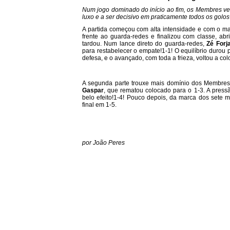
Num jogo dominado do início ao fim, os Membres ve
luxo e a ser decisivo em praticamente todos os golos
A partida começou com alta intensidade e com o m
frente ao guarda-redes e finalizou com classe, a
tardou. Num lance direto do guarda-redes,
Zé Forj
para restabelecer o empate!1-1! O equilíbrio durou
defesa, e o avançado, com toda a frieza, voltou a colo
A segunda parte trouxe mais domínio dos Membres
Gaspar
, que rematou colocado para o 1-3. A pressã
belo efeito!1-4! Pouco depois, da marca dos sete m
final em 1-5.
por João Peres