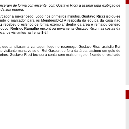
nceram de forma convincente, com Gustavo Ricci a assinar uma exibição de
 da sua equipa.
arcador a mexer cedo. Logo nos primeiros minutos,
Gustavo Ricci
isolou-se
brindo o marcador para os Membres!0-1! A resposta da equipa da casa não
az
recebeu o esférico de forma exemplar dentro da área e rematou certeiro
 pouco.
Rodrigo Ramalho
encontrou novamente Gustavo Ricci nas costas da
car os visitantes na frente!1-2!
, que ampliaram a vantagem logo no recomeço. Gustavo Ricci assistiu
Rui
o visitante manteve-se e
Rui Gaspar, de fora da área, assinou um golo de
etros, Gustavo Ricci fechou a conta com mais um golo, fixando o resultado