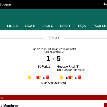
Di
Equipas
LIGA A
LIGA B
LIGA C
DRAFT
TAÇA
TAÇA CH
JOGO
Liga A2, 2026-03-16 às 22:00 @ Inatel
Nota do árbitro: 3
1 - 5
Zé Forjaz
Gustavo Ricci
(3)
Rui Gaspar "Maestro"
(2)
1
1
0
1
0
0
MVP:
Gustavo Ricci
ng
dos Membres