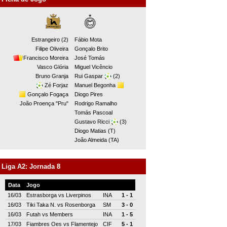
Estrangeiro (2)
Fábio Mota
Filipe Oliveira
Gonçalo Brito
Francisco Moreira
José Tomás
Vasco Glória
Miguel Vicêncio
Bruno Granja
Rui Gaspar
(2)
Zé Forjaz
Manuel Begonha
Gonçalo Fogaça
Diogo Pires
João Proença "Pru"
Rodrigo Ramalho
Tomás Pascoal
Gustavo Ricci
(3)
Diogo Matias (T)
João Almeida (TA)
Liga A2: Jornada 8
Data
Jogo
16/03
Estrasborga
vs
Liverpinos
INA
1 - 1
16/03
Tiki Taka N.
vs
Rosenborga
SM
3 - 0
16/03
Futah
vs
Members
INA
1 - 5
17/03
Fiambres Oes
vs
Flamentejo
CIF
5 - 1