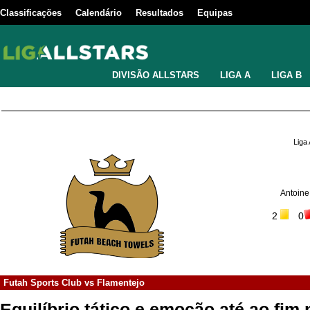
Classificações
Calendário
Resultados
Equipas
DIVISÃO ALLSTARS
LIGA A
LIGA B
Liga
Antoine
2
0
Futah Sports Club
vs
Flamentejo
Equilíbrio tático e emoção até ao fim