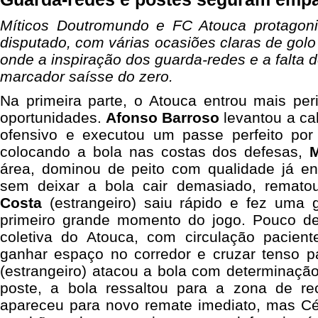
Míticos Doutromundo e FC Atouca protagon
disputado, com várias ocasiões claras de gol
onde a inspiração dos guarda-redes e a falta 
marcador saísse do zero.
Na primeira parte, o Atouca entrou mais per
oportunidades.
Afonso Barroso
levantou a c
ofensivo e executou um passe perfeito por
colocando a bola nas costas dos defesas,
M
área, dominou de peito com qualidade já e
sem deixar a bola cair demasiado, remat
Costa
(estrangeiro) saiu rápido e fez uma 
primeiro grande momento do jogo. Pouco de
coletiva do Atouca, com circulação pacien
ganhar espaço no corredor e cruzar tenso p
(estrangeiro) atacou a bola com determinaçã
poste, a bola ressaltou para a zona de r
apareceu para novo remate imediato, mas Cés