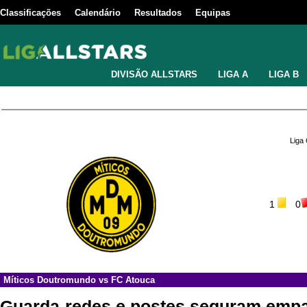
Classificações
Calendário
Resultados
Equipas
DIVISÃO ALLSTARS
LIGA A
LIGA B
Liga
1
0
Míticos Doutromundo
vs
FC Atouca
Guarda-redes e postes seguram empa