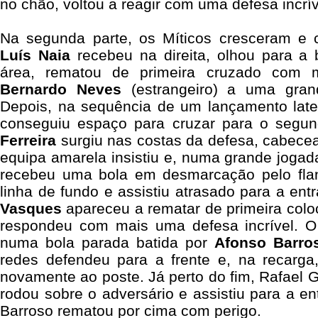
no chão, voltou a reagir com uma defesa incrív
Na segunda parte, os Míticos cresceram e 
Luís Naia
recebeu na direita, olhou para a 
área, rematou de primeira cruzado com m
Bernardo Neves
(estrangeiro) a uma gran
Depois, na sequência de um lançamento late
conseguiu espaço para cruzar para o segu
Ferreira
surgiu nas costas da defesa, cabece
equipa amarela insistiu e, numa grande jogad
recebeu uma bola em desmarcação pelo flanc
linha de fundo e assistiu atrasado para a en
Vasques
apareceu a rematar de primeira col
respondeu com mais uma defesa incrível. O
numa bola parada batida por
Afonso Barro
redes defendeu para a frente e, na recarg
novamente ao poste. Já perto do fim, Rafael G
rodou sobre o adversário e assistiu para a e
Barroso rematou por cima com perigo.