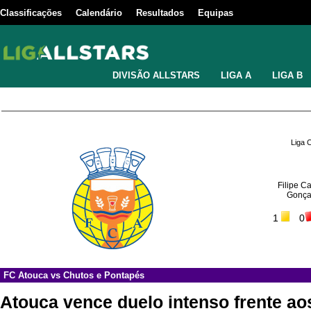
Classificações
Calendário
Resultados
Equipas
DIVISÃO ALLSTARS
LIGA A
LIGA B
Liga 
Filipe 
Gonça
1
0
FC Atouca
vs
Chutos e Pontapés
Atouca vence duelo intenso frente a