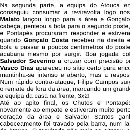
Na segunda parte, a equipa do Atouca en
conseguiu consumar a reviravolta logo nos
Malato
lançou longo para a área e Gonçalo
cabeça, penteou a bola para o segundo poste
e Pontapés procuraram responder e estiver
quando
Gonçalo Costa
recebeu na direita 
bola a passar a poucos centímetros do post
acabaria mesmo por surgir. Boa jogada col
Salvador Severino
a cruzar com precisão p
Vasco Dias
apareceu no sítio certo para enco
mantinha-se intenso e aberto, mas a respost
Num rápido contra-ataque, Filipe Campos sur
o remate de fora da área, marcando um grande
a equipa da casa na frente, 3x2!
Até ao apito final, os Chutos e Pontapé
novamente ao empate e estiveram muito perto
coração da área e Salvador Santos gan
cabeceamento foi travado pela barra, num l