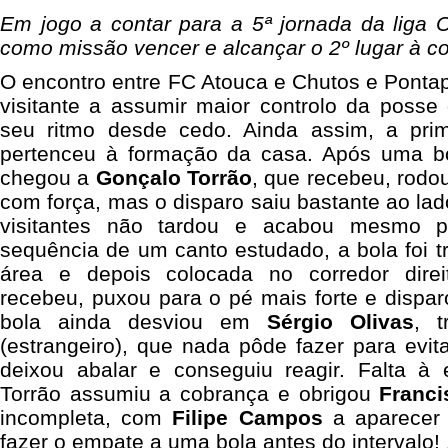
Em jogo a contar para a 5ª jornada da liga 
como missão vencer e alcançar o 2º lugar à c
O encontro entre
FC Atouca
e
Chutos e Ponta
visitante a assumir maior controlo da posse
seu ritmo desde cedo. Ainda assim, a prim
pertenceu à formação da casa. Após uma bo
chegou a
Gonçalo Torrão
, que recebeu, rodo
com força, mas o disparo saiu bastante ao lad
visitantes não tardou e acabou mesmo p
sequência de um canto estudado, a bola foi t
área e depois colocada no corredor dire
recebeu, puxou para o pé mais forte e dispar
bola ainda desviou em
Sérgio Olivas
, 
(estrangeiro), que nada pôde fazer para evi
deixou abalar e conseguiu reagir. Falta à
Torrão assumiu a cobrança e obrigou
Franc
incompleta, com
Filipe Campos
a aparecer 
fazer o empate a uma bola antes do intervalo!