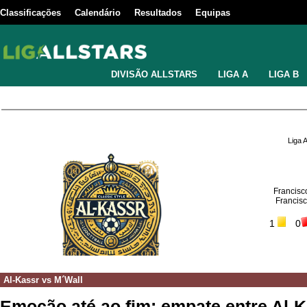
Classificações
Calendário
Resultados
Equipas
DIVISÃO ALLSTARS
LIGA A
LIGA B
Liga 
Francisc
Francis
1
0
Al-Kassr
vs
M´Wall
Emoção até ao fim: empate entre Al-K