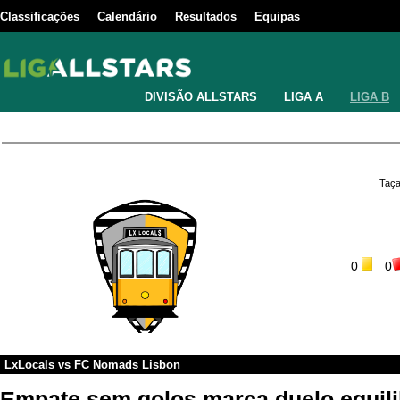
Classificações
Calendário
Resultados
Equipas
DIVISÃO ALLSTARS
LIGA A
LIGA B
Taça
0
0
LxLocals
vs
FC Nomads Lisbon
Empate sem golos marca duelo equili