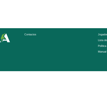
Contactos
Jogador
Lista d
Política
Manual 