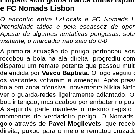
e FC Nomads Lisbon
O encontro entre LxLocals e FC Nomads L
intensidade tática e pela escassez de opor
Apesar de algumas tentativas perigosas, sob
visitante, o marcador não saiu do 0-0.
A primeira situação de perigo pertenceu a
recebeu a bola na ala direita, progrediu co
disparou um remate potente que passou muito
defendida por
Vasco Baptista
.
O jogo seguiu
os visitantes voltaram a ameaçar. Após pres
bola em zona ofensiva, novamente
Nikita Nef
ver o guarda-redes ligeiramente adiantado. 
boa intenção, mas acabou por embater no pos
A segunda parte manteve o mesmo registo 
momentos de verdadeiro perigo. O Nomads 
golo através de
Pavel Mogilevets
, que rece
direita, puxou para o meio e rematou cruzad