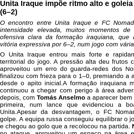
Unita Iraque impõe ritmo alto e gole
(6–2)
O encontro entre Unita Iraque e FC Nomad
intensidade elevada, muitos momentos de 
ofensiva clara da formação iraquiana, que
vitória expressiva por 6–2, num jogo com várias
O Unita Iraque entrou mais forte e rapida
territorial do jogo. A pressão alta deu fruto
aproveitou um erro do guarda-redes dos N
finalizou com frieza para o 1–0, premiando a 
desde o apito inicial.A formação iraquiana 
continuou a chegar com perigo à área adver
depois, com
Tomás Anselmo
a aparecer bem e
primeira, num lance que evidenciou a bo
Unita.Apesar da desvantagem, o FC Noma
golpe. A equipa russa conseguiu equilibrar o 
e chegou ao golo que a recolocou na partida.
no ataque, aproveitou um espaço na área e