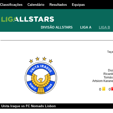
Classificações
Calendário
Resultados
Equipas
DIVISÃO ALLSTARS
LIGA A
LIGA B
Taça
Dua
Ricard
Tomás
Artsiom Karan
0
0
Unita Iraque
vs
FC Nomads Lisbon