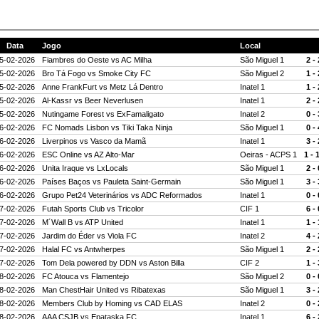
Data
Jogo
Local
5-02-2026
Fiambres do Oeste
vs
AC Milha
São Miguel 1
2 - 
5-02-2026
Bro Tá Fogo
vs
Smoke City FC
São Miguel 2
1 - 
5-02-2026
Anne FrankFurt
vs
Metz Lá Dentro
Inatel 1
1 - 
5-02-2026
Al-Kassr
vs
Beer Neverlusen
Inatel 1
2 - 
5-02-2026
Nutingame Forest
vs
ExFamaligato
Inatel 2
0 - 
6-02-2026
FC Nomads Lisbon
vs
Tiki Taka Ninja
São Miguel 1
0 - 
6-02-2026
Liverpinos
vs
Vasco da Mamã
Inatel 1
3 - 
6-02-2026
ESC Online
vs
AZ Alto-Mar
Oeiras - ACPS 1
1 - 
6-02-2026
Unita Iraque
vs
LxLocals
São Miguel 1
2 - 
6-02-2026
Países Baços
vs
Pauleta Saint-Germain
São Miguel 1
3 - 
6-02-2026
Grupo Pet24 Veterinários
vs
ADC Reformados
Inatel 1
0 - 
7-02-2026
Futah Sports Club
vs
Tricolor
CIF 1
6 - 
7-02-2026
M´Wall B
vs
ATP United
Inatel 1
1 - 
7-02-2026
Jardim do Éder
vs
Viola FC
Inatel 2
4 - 
7-02-2026
Halal FC
vs
Antwherpes
São Miguel 1
2 - 
7-02-2026
Tom Dela powered by DDN
vs
Aston Billa
CIF 2
1 - 
8-02-2026
FC Atouca
vs
Flamentejo
São Miguel 2
0 - 
8-02-2026
Man ChestHair United
vs
Ribatexas
São Miguel 1
3 - 
8-02-2026
Members Club by Homing
vs
CAD ELAS
Inatel 2
0 - 
8-02-2026
AAA CSJB
vs
Epataska FC
Inatel 1
6 - 