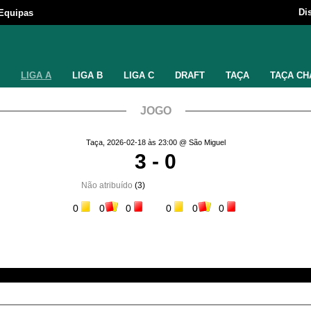
Di
Equipas
LIGA A
LIGA B
LIGA C
DRAFT
TAÇA
TAÇA CH
JOGO
Taça, 2026-02-18 às 23:00 @ São Miguel
3 - 0
Não atribuído
(3)
0
0
0
0
0
0