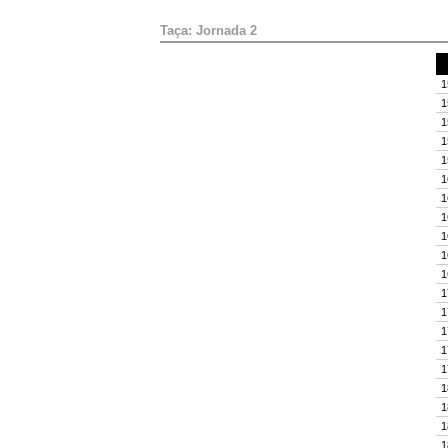
Taça: Jornada 2
1
1
1
1
1
1
1
1
1
1
1
1
1
1
1
1
1
1
1
1