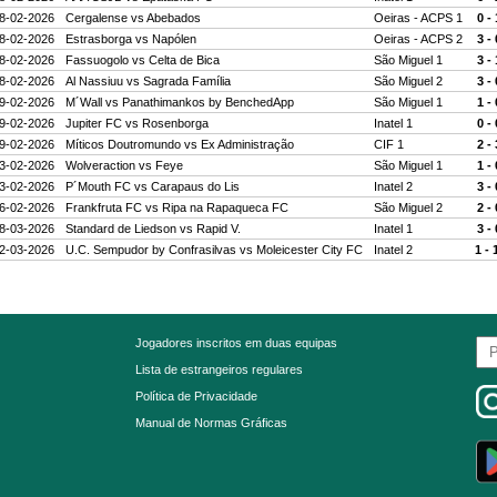
8-02-2026
Cergalense
vs
Abebados
Oeiras - ACPS 1
0 - 
8-02-2026
Estrasborga
vs
Napólen
Oeiras - ACPS 2
3 - 
8-02-2026
Fassuogolo
vs
Celta de Bica
São Miguel 1
3 - 
8-02-2026
Al Nassiuu
vs
Sagrada Família
São Miguel 2
3 - 
9-02-2026
M´Wall
vs
Panathimankos by BenchedApp
São Miguel 1
1 - 
9-02-2026
Jupiter FC
vs
Rosenborga
Inatel 1
0 - 
9-02-2026
Míticos Doutromundo
vs
Ex Administração
CIF 1
2 - 
3-02-2026
Wolveraction
vs
Feye
São Miguel 1
1 - 
3-02-2026
P´Mouth FC
vs
Carapaus do Lis
Inatel 2
3 - 
6-02-2026
Frankfruta FC
vs
Ripa na Rapaqueca FC
São Miguel 2
2 - 
8-03-2026
Standard de Liedson
vs
Rapid V.
Inatel 1
3 - 
2-03-2026
U.C. Sempudor by Confrasilvas
vs
Moleicester City FC
Inatel 2
1 - 
Jogadores inscritos em duas equipas
Lista de estrangeiros regulares
Política de Privacidade
Manual de Normas Gráficas