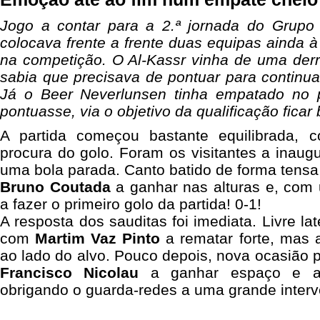
Jogo a contar para a 2.ª jornada do Grupo
colocava frente a frente duas equipas ainda à 
na competição. O Al-Kassr vinha de uma derr
sabia que precisava de pontuar para continua
Já o Beer Neverlunsen tinha empatado no p
pontuasse, via o objetivo da qualificação fica
A partida começou bastante equilibrada,
procura do golo. Foram os visitantes a inaug
uma bola parada. Canto batido de forma tens
Bruno Coutada
a ganhar nas alturas e, com
a fazer o primeiro golo da partida! 0-1!
A resposta dos sauditas foi imediata. Livre la
com
Martim Vaz Pinto
a rematar forte, mas 
ao lado do alvo. Pouco depois, nova ocasião 
Francisco Nicolau
a ganhar espaço e a 
obrigando o guarda-redes a uma grande inter