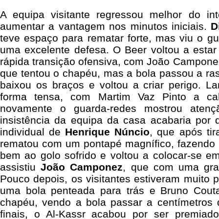
A equipa visitante regressou melhor do in
aumentar a vantagem nos minutos iniciais.
D
teve espaço para rematar forte, mas viu o g
uma excelente defesa. O Beer voltou a estar
rápida transição ofensiva, com João Camponez
que tentou o chapéu, mas a bola passou a ras
baixou os braços e voltou a criar perigo. L
forma tensa, com Martim Vaz Pinto a ca
novamente o guarda-redes mostrou atenç
insistência da equipa da casa acabaria por d
individual de
Henrique Núncio
, que após tir
rematou com um pontapé magnífico, fazendo o
bem ao golo sofrido e voltou a colocar-se 
assistiu
João Camponez
, que com uma gran
Pouco depois, os visitantes estiveram muito p
uma bola penteada para trás e Bruno Cout
chapéu, vendo a bola passar a centímetros d
finais, o Al-Kassr acabou por ser premiado