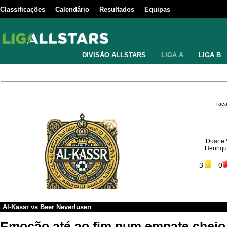
Classificações
Calendário
Resultados
Equipas
DIVISÃO ALLSTARS
LIGA A
LIGA B
Taça
Duarte 
Henriqu
3
0
Al-Kassr
vs
Beer Neverlusen
Emoção até ao fim num empate cheio