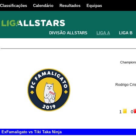
Classificações
Calendário
Resultados
Equipas
DIVISÃO ALLSTARS
LIGA A
LIGA B
Champions
Rodrigo Cri
1
0
ExFamaligato
vs
Tiki Taka Ninja