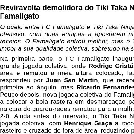
Reviravolta demolidora do Tiki Taka N
Famaligato
O duelo entre FC Famaligato e Tiki Taka Ninja
ofensivo, com duas equipas a apostarem nu
receios. O Famaligato entrou melhor, mas o 
impor a sua qualidade coletiva, sobretudo na 
Na primeira parte, o FC Famaligato inau
grande jogada coletiva, onde
Rodrigo Crist
área e rematou a meia altura colocado, fa
respondeu por
Juan San Martin
, que rece
primeira ao ângulo, mas
Ricardo Fernande
Pouco depois, nova jogada coletiva do Famal
a colocar a bola rasteira em desmarcação pa
na cara do guarda-redes rematou para a malha
2-0. Ainda antes do intervalo, o Tiki Taka 
jogada coletiva, com
Henrique Graça
a receb
rasteiro e cruzado de fora de área, reduzindo p