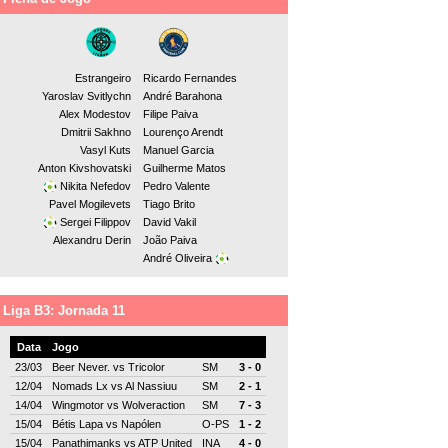
Estrangeiro
Ricardo Fernandes
Yaroslav Svitlychn
André Barahona
Alex Modestov
Filipe Paiva
Dmitrii Sakhno
Lourenço Arendt
Vasyl Kuts
Manuel Garcia
Anton Kivshovatski
Guilherme Matos
Nikita Nefedov
Pedro Valente
Pavel Mogilevets
Tiago Brito
Sergei Filippov
David Vakil
Alexandru Derin
João Paiva
André Oliveira
Liga B3: Jornada 11
Data
Jogo
23/03
Beer Never.
vs
Tricolor
SM
3 - 0
12/04
Nomads Lx
vs
Al Nassiuu
SM
2 - 1
14/04
Wingmotor
vs
Wolveraction
SM
7 - 3
15/04
Bétis Lapa
vs
Napólen
O-PS
1 - 2
15/04
Panathimanks
vs
ATP United
INA
4 - 0