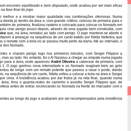
um encontro equilibrado e bem disputado, onde acabou por ser mais eficaz
na fase final do jogo.
r melhor e a mostrar maior qualidade nas combinações ofensivas. Numa
 direita já dentro da área e, com grande critério, colocou de primeira para o
também de primeira, finalizou rasteiro e colocado para colocar os Nomads em
uiu criar perigo pouco depois, através de uma jogada bem construída, com
aiva
que, na área, rematou ao lado com perigo. O jogo manteve-se aberto e
ltarem a ameaçar na sequência de um canto batido por Nikita Nefedov, que
s o remate com a bola no ar passou muito perto da barra. Até ao intervalo, o
nte dos Nomads.
rtes e criaram perigo logo nos primeiros minutos, com Sergei Filippov a
o, mas ao lado. No entanto, foi o Al Nassiuu a chegar ao empate numa jogada
go para a área, onde apareceu
André Oliveira
a cabecear de primeira, com
 1-1. O jogo ganhou nova intensidade e os Nomads reagiram bem ao golo
l tentou de longe com um remate potente que passou a rasar o poste, dando
, na sequência de um canto, Nikita voltou a colocar a bola na área e Sergei
r cima. A insistência acabou por dar frutos já na reta final, quando numa
 área, tirou o guarda-redes do caminho e assistiu Sergei Filippov que, de
defesa antes de entrar, recolocando os Nomads na frente do marcador com o
tentes ao longo do jogo e acabaram por ser recompensados pela insistência