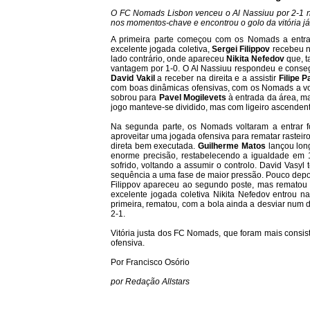
O FC Nomads Lisbon venceu o Al Nassiuu por 2-1 n
nos momentos-chave e encontrou o golo da vitória já 
A primeira parte começou com os Nomads a entra
excelente jogada coletiva,
Sergei Filippov
recebeu na
lado contrário, onde apareceu
Nikita Nefedov
que, 
vantagem por 1-0. O Al Nassiuu respondeu e conseg
David Vakil
a receber na direita e a assistir
Filipe P
com boas dinâmicas ofensivas, com os Nomads a vo
sobrou para
Pavel Mogilevets
à entrada da área, ma
jogo manteve-se dividido, mas com ligeiro ascende
Na segunda parte, os Nomads voltaram a entrar fo
aproveitar uma jogada ofensiva para rematar rasteir
direta bem executada.
Guilherme Matos
lançou lon
enorme precisão, restabelecendo a igualdade em
sofrido, voltando a assumir o controlo. David Vasy
sequência a uma fase de maior pressão. Pouco depois
Filippov apareceu ao segundo poste, mas rematou po
excelente jogada coletiva Nikita Nefedov entrou na
primeira, rematou, com a bola ainda a desviar num 
2-1.
Vitória justa dos FC Nomads, que foram mais consis
ofensiva.
Por Francisco Osório
por Redação Allstars