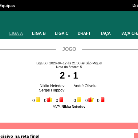
Di
Equipas
LIGA A
LIGA B
LIGA C
DRAFT
TAÇA
TAÇA CH
JOGO
Liga B3, 2026-04-12 às 21:00 @ São Miguel
Nota do árbitro: 5
2 - 1
Nikita Nefedov
André Oliveira
Sergei Filippov
0
0
0
0
0
0
MVP:
Nikita Nefedov
sivo na reta final