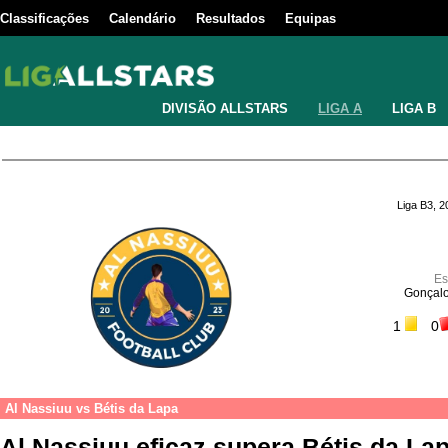
Classificações
Calendário
Resultados
Equipas
DIVISÃO ALLSTARS
LIGA A
LIGA B
Liga B3, 
Es
Gonçalo
1
0
Al Nassiuu
vs
Bétis da Lapa
Al Nassiuu eficaz supera Bétis da La