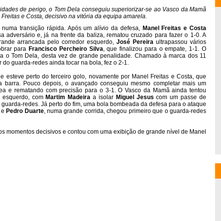
nidades de perigo, o Tom Dela conseguiu superiorizar-se ao Vasco da Mamã
Freitas e Costa, decisivo na vitória da equipa amarela.
numa transição rápida. Após um alívio da defesa,
Manel
Freitas
e
Costa
a adversário e, já na frente da baliza, rematou cruzado para fazer o 1-0. A
rande arrancada pelo corredor esquerdo,
José
Pereira
ultrapassou vários
obrar para
Francisco
Percheiro
Silva
, que finalizou para o empate, 1-1. O
ara o Tom Dela, desta vez de grande penalidade. Chamado à marca dos 11
r do guarda-redes ainda tocar na bola, fez o 2-1.
 e esteve perto do terceiro golo, novamente por Manel Freitas e Costa, que
na barra. Pouco depois, o avançado conseguiu mesmo completar mais um
rea e rematando com precisão para o 3-1. O Vasco da Mamã ainda tentou
or esquerdo, com
Martim
Madeira
a isolar
Miguel
Jesus
com um passe de
 guarda-redes. Já perto do fim, uma bola bombeada da defesa para o ataque
a e
Pedro
Duarte
, numa grande corrida, chegou primeiro que o guarda-redes
z nos momentos decisivos e contou com uma exibição de grande nível de Manel