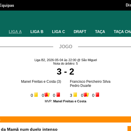
Di
Equipas
LIGA A
LIGA B
LIGA C
DRAFT
TAÇA
TAÇA CH
JOGO
Liga B2, 2026-05-04 às 22:00 @ São Miguel
Nota do árbitro: 5
3 - 2
Manel Freitas e Costa
(3)
Francisco Percheiro Silva
Pedro Duarte
0
0
0
3
0
0
MVP:
Manel Freitas e Costa
ã
 da Mamã num duelo intenso