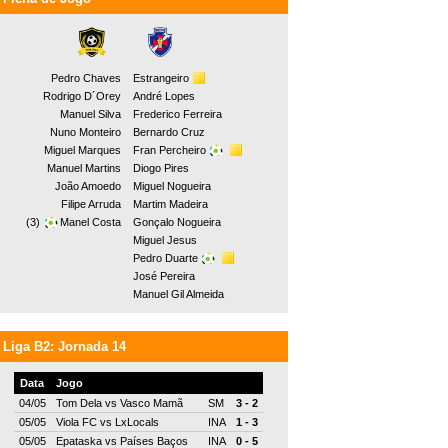
Pedro Chaves
Estrangeiro
Rodrigo D´Orey
André Lopes
Manuel Silva
Frederico Ferreira
Nuno Monteiro
Bernardo Cruz
Miguel Marques
Fran Percheiro
Manuel Martins
Diogo Pires
João Amoedo
Miguel Nogueira
Filipe Arruda
Martim Madeira
(3)
Manel Costa
Gonçalo Nogueira
Miguel Jesus
Pedro Duarte
José Pereira
Manuel Gil Almeida
Liga B2: Jornada 14
Data
Jogo
04/05
Tom Dela
vs
Vasco Mamã
SM
3 - 2
05/05
Viola FC
vs
LxLocals
INA
1 - 3
05/05
Epataska
vs
Países Baços
INA
0 - 5