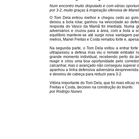
Num encontro muito disputado e com várias oportu
por 3-2, muito graças à inspiração ofensiva de Manel 
O Tom Dela entrou melhor e chegou cedo ao golo 
deixou a bola rolar, ganhou na velocidade ao defes
resposta do Vasco da Mamã foi imediata. Numa g
adversários e cruzou para a área, com a bola a s
equilíbrio manteve-se até surgir nova vantagem p
metros, Manel Freitas e Costa rematou forte e, apesa
Na segunda parte, o Tom Dela voltou a entrar forte
ultrapassou a defesa mas viu o remate embater 
grande momento individual, recebendo perto da á
reagir e criou uma boa oportunidade pelo corred
calcanhar, mas o avançado não conseguiu superar o
apanhou a linha defensiva adversária desprevenid
e desviou de cabeça para reduzir para 3-2.
Vitória importante do Tom Dela, que foi mais efica
Freitas e Costa, decisivo na construção do triunfo.
por Rodrigo Nunes