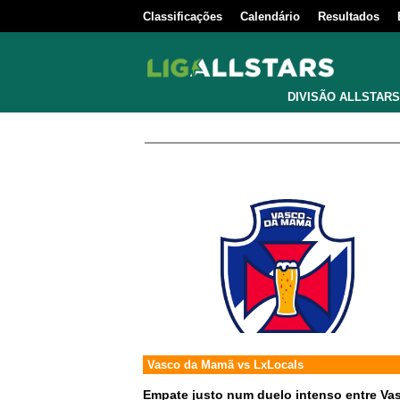
Classificações
Calendário
Resultados
DIVISÃO ALLSTARS
Vasco da Mamã
vs
LxLocals
Empate justo num duelo intenso entre V