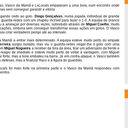
idas, Vasco da Mamã e LxLocals empataram a uma bola, num encontro onde
s sem conseguir garantir a vitória.
hegando cedo ao golo.
Diogo
Gonçalves
, numa jogada individual de grande
o guarda-redes com um chapéu incrível para fazer o 1-0. A equipa de branco
ou a ameaçar por diversas vezes, sobretudo através de
Miguel
Coelho
, muito
rcações, embora sem conseguir transformar essas ações em golos. O Vasco
u criar verdadeiro perigo até ao intervalo.
 Mamã a entrar mais determinado. A equipa esteve muito perto do empate
erreira
surgiu isolado, mas viu o guarda-redes negar-lhe o golo com uma
com
Miguel
Nogueira
a receber de fora da área, tirar um adversário da frente e
 reagiu de imediato e esteve muito perto de voltar à vantagem, com Miguel
r forte, mas a bola embateu na barra. Já em contra-ataque, o Vasco também
 defesas, mas a finalizar fraco e à figura do guardião.
ocals foi mais forte na primeira parte e o Vasco da Mamã respondeu com
pontos.