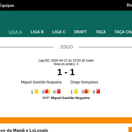
Di
Equipas
LIGA A
LIGA B
LIGA C
DRAFT
TAÇA
TAÇA CH
JOGO
Liga B2, 2026-04-27 às 23:00 @ Inatel
Nota do árbitro: 3
1 - 1
Miguel Ganhão Nogueira
Diogo Gonçalves
1
0
0
1
0
0
MVP:
Miguel Ganhão Nogueira
asco da Mamã e LxLocals