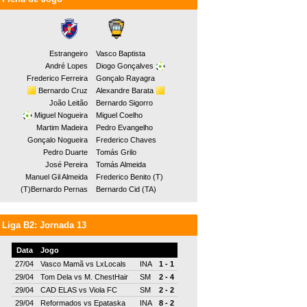
Estrangeiro
Vasco Baptista
André Lopes
Diogo Gonçalves
Frederico Ferreira
Gonçalo Rayagra
Bernardo Cruz
Alexandre Barata
João Leitão
Bernardo Sigorro
Miguel Nogueira
Miguel Coelho
Martim Madeira
Pedro Evangelho
Gonçalo Nogueira
Frederico Chaves
Pedro Duarte
Tomás Grilo
José Pereira
Tomás Almeida
Manuel Gil Almeida
Frederico Benito (T)
(T)Bernardo Pernas
Bernardo Cid (TA)
Liga B2: Jornada 13
Data
Jogo
27/04
Vasco Mamã
vs
LxLocals
INA
1 - 1
29/04
Tom Dela
vs
M. ChestHair
SM
2 - 4
29/04
CAD ELAS
vs
Viola FC
SM
2 - 2
29/04
Reformados
vs
Epataska
INA
8 - 2