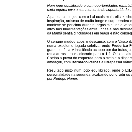
Num jogo equilibrado e com oportunidades repart
cada equipa teve o seu momento de superioridade, ma
A partida começou com o LxLocals mais eficaz, c
inspiração, arriscou de muito longe e surpreendeu 
manteve-se por cima durante largos minutos e volt
ativo nas movimentações entre linhas e nas desma
da Mamã sentia dificuldades em reagir e não consegui
O cenário mudou após o descanso, com o Vasco da
numa excelente jogada coletiva, onde
Frederico
F
grande defesa. A insistência acabou por dar frutos, 
rematar rasteiro e colocado para o 1-1. O LxLocals
Coelho a puxar da esquerda para o meio e a dispara
ameaçou, com
Bernardo
Pernas
a ultrapassar vários
Resultado justo num jogo equilibrado, onde o LxL
personalidade na segunda, acabando por dividir os 
por Rodrigo Nunes