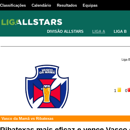
Classificações
Calendário
Resultados
Equipas
DIVISÃO ALLSTARS
LIGA A
LIGA B
Liga 
1
0
Vasco da Mamã
vs
Ribatexas
Ribatexas mais eficaz e vence Vasc