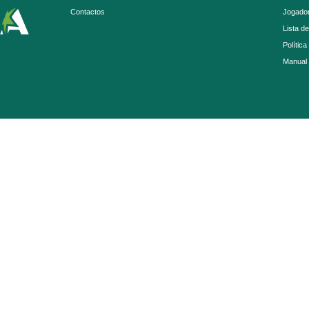
Contactos
Jogador
Lista d
Política
Manual 