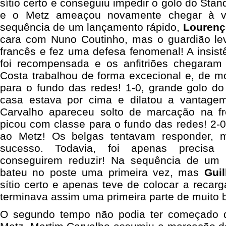
sítio certo e conseguiu impedir o golo do Stan
e o Metz ameaçou novamente chegar à va
sequência de um lançamento rápido,
Lourenç
cara com Nuno Coutinho, mas o guardião le
francês e fez uma defesa fenomenal! A insis
foi recompensada e os anfitriões chegara
Costa trabalhou de forma excecional e, de m
para o fundo das redes! 1-0, grande golo d
casa estava por cima e dilatou a vantage
Carvalho apareceu solto de marcação na f
picou com classe para o fundo das redes! 2-0
ao Metz! Os belgas tentavam responder, 
sucesso. Todavia, foi apenas precisa
conseguirem reduzir! Na sequência de um li
bateu no poste uma primeira vez, mas
Gui
sítio certo e apenas teve de colocar a recarg
terminava assim uma primeira parte de muito b
O segundo tempo não podia ter começado 