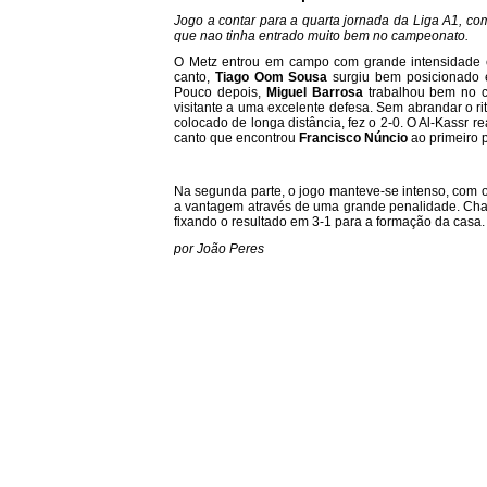
Jogo a contar para a quarta jornada da Liga A1, c
que nao tinha entrado muito bem no campeonato.
O Metz entrou em campo com grande intensidade 
canto,
Tiago Oom Sousa
surgiu bem posicionado e,
Pouco depois,
Miguel Barrosa
trabalhou bem no co
visitante a uma excelente defesa. Sem abrandar o ri
colocado de longa distância, fez o 2-0. O Al-Kassr r
canto que encontrou
Francisco Núncio
ao primeiro 
Na segunda parte, o jogo manteve-se intenso, com o
a vantagem através de uma grande penalidade. Ch
fixando o resultado em 3-1 para a formação da casa.
por João Peres