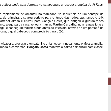
om o Metz ainda sem derrotas no campeonato a receber a equipa do Al-Kassr
e rapidamente se adiantou no marcador. Na sequência de um pontapé de
 de primeira, disparou certeiro para o fundo das redes, assinando o 1-0.
rredor direito e cruzou para Gonçalo Costa, que obrigou o guarda-redes
tmo, a equipa da casa voltou a marcar.
Martim Carvalho
, num remate forte e
eagiu e conseguiu reduzir ainda antes do intervalo, através de um pontapé de
poste, o qual cabeceou com precisão para o 2-1.
 Alcácer a procurar o empate. No entanto, seria novamente o Metz a ampliar
amado à conversão,
Gonçalo Costa
manteve a calma e finalizou com classe,