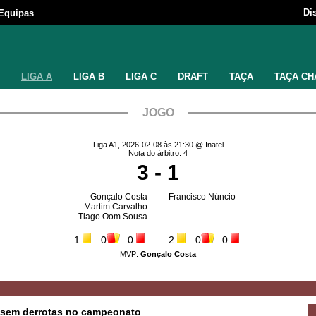
Di
Equipas
LIGA A
LIGA B
LIGA C
DRAFT
TAÇA
TAÇA CH
JOGO
Liga A1, 2026-02-08 às 21:30 @ Inatel
Nota do árbitro: 4
3 - 1
Gonçalo Costa
Francisco Núncio
Martim Carvalho
Tiago Oom Sousa
1
0
0
2
0
0
MVP:
Gonçalo Costa
m sem derrotas no campeonato