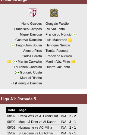
Nuno Guedes
Gonçalo Falcão
Francisco Campos
Rui Vaz Pinto
Miguel Barrosa
Francisco Núncio
Gustavo Ramalho
Luis Maçorano
Tiago Oom Sousa
Henrique Núncio
Afonso Pires
Tomás Pascoal
Carlos Barata
Francisco Nicolau
Martim Carvalho
Martim Vaz Pinto
Lourenço Carvalho
Duarte Vaz Pinto
Gonçalo Costa
Manuel Ribeiro
(T)Henrique Barrosa
Liga A1: Jornada 5
Data
Jogo
08/02
Pet24 Vets
vs
A. FrankFrut
INA
2 - 2
08/02
Metz Lá Dent
vs
Al-Kassr
INA
3 - 1
09/02
Nutingame
vs
AC Milha
INA
1 - 1
15/02
S. Liedson
vs
Ex Admin.
INA
5 - 1