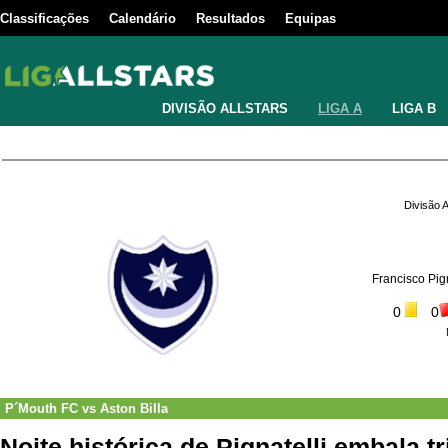
Classificações
Calendário
Resultados
Equipas
DIVISÃO ALLSTARS
LIGA A
LIGA B
Divisão 
Francisco Pign
0
0
P´Mouth FC
vs
Aston Billa
Noite histórica de Pignatelli embala t