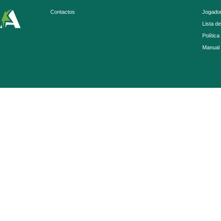
Contactos
Jogador
Lista d
Política
Manual 