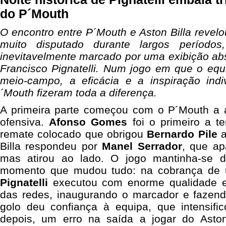
do P´Mouth
O encontro entre P´Mouth e Aston Billa revelo
muito disputado durante largos período
inevitavelmente marcado por uma exibição a
Francisco Pignatelli. Num jogo em que o equil
meio-campo, a eficácia e a inspiração ind
´Mouth fizeram toda a diferença.
A primeira parte começou com o P´Mouth a 
ofensiva.
Afonso Gomes
foi o primeiro a t
remate colocado que obrigou
Bernardo Pile
a
Billa respondeu por
Manel Serrador
, que ap
mas atirou ao lado. O jogo mantinha-se di
momento que mudou tudo: na cobrança de u
Pignatelli
executou com enorme qualidade e
das redes, inaugurando o marcador e fazen
golo deu confiança à equipa, que intensifi
depois, um erro na saída a jogar do Aston B