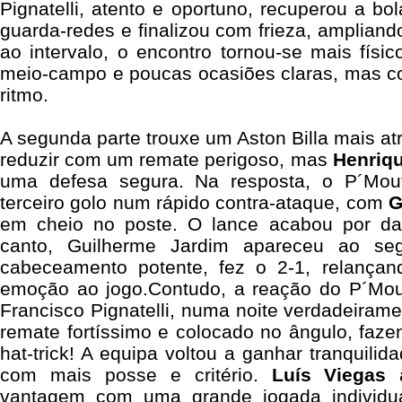
Pignatelli, atento e oportuno, recuperou a bo
guarda-redes e finalizou com frieza, ampliand
ao intervalo, o encontro tornou-se mais físi
meio-campo e poucas ocasiões claras, mas co
ritmo.
A segunda parte trouxe um Aston Billa mais at
reduzir com um remate perigoso, mas
Henriq
uma defesa segura. Na resposta, o P´Mou
terceiro golo num rápido contra-ataque, com
G
em cheio no poste. O lance acabou por dar
canto, Guilherme Jardim apareceu ao s
cabeceamento potente, fez o 2-1, relançan
emoção ao jogo.Contudo, a reação do P´Mouth
Francisco Pignatelli, numa noite verdadeirame
remate fortíssimo e colocado no ângulo, faz
hat-trick! A equipa voltou a ganhar tranquilid
com mais posse e critério.
Luís Viegas
a
vantagem com uma grande jogada individua