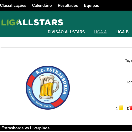
Classificações
Calendário
Resultados
Equipas
DIVISÃO ALLSTARS
LIGA A
LIGA B
Taça
To
1
0
Estrasborga
vs
Liverpinos