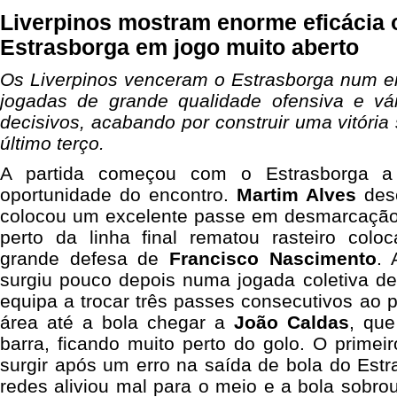
Liverpinos mostram enorme eficácia 
Estrasborga em jogo muito aberto
Os Liverpinos venceram o Estrasborga num en
jogadas de grande qualidade ofensiva e vá
decisivos, acabando por construir uma vitória 
último terço.
A partida começou com o Estrasborga a 
oportunidade do encontro.
Martim Alves
desc
colocou um excelente passe em desmarcaçã
perto da linha final rematou rasteiro col
grande defesa de
Francisco Nascimento
. 
surgiu pouco depois numa jogada coletiva d
equipa a trocar três passes consecutivos ao p
área até a bola chegar a
João Caldas
, que
barra, ficando muito perto do golo. O prime
surgir após um erro na saída de bola do Est
redes aliviou mal para o meio e a bola sobro