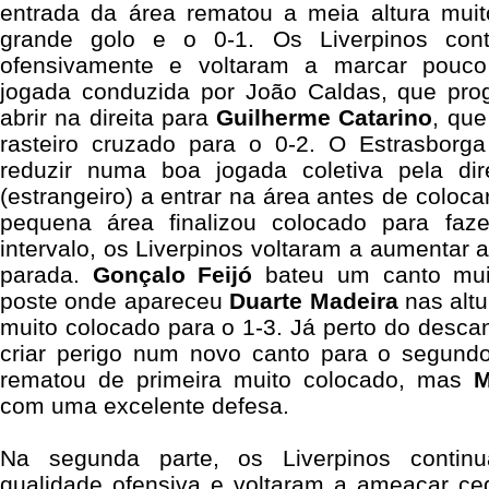
entrada da área rematou a meia altura mui
grande golo e o 0-1. Os Liverpinos cont
ofensivamente e voltaram a marcar pouco
jogada conduzida por João Caldas, que pro
abrir na direita para
Guilherme Catarino
, que
rasteiro cruzado para o 0-2. O Estrasborg
reduzir numa boa jogada coletiva pela di
(estrangeiro)
a entrar na área antes de coloca
pequena área finalizou colocado para faz
intervalo, os Liverpinos voltaram a aumentar 
parada.
Gonçalo Feijó
bateu um canto mui
poste onde apareceu
Duarte Madeira
nas altu
muito colocado para o 1-3. Já perto do descan
criar perigo num novo canto para o segund
rematou de primeira muito colocado, mas
M
com uma excelente defesa.
Na segunda parte, os Liverpinos contin
qualidade ofensiva e voltaram a ameaçar c