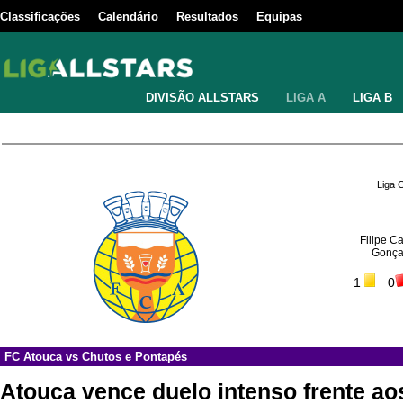
Classificações
Calendário
Resultados
Equipas
DIVISÃO ALLSTARS
LIGA A
LIGA B
Liga 
Filipe 
Gonça
1
0
FC Atouca
vs
Chutos e Pontapés
Atouca vence duelo intenso frente a