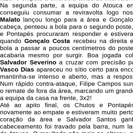
Na segunda parte, a equipa do Atouca en
conseguiu consumar a reviravolta logo nos
Malato
lançou longo para a área e Gonçalo
cabeça, penteou a bola para o segundo poste
e Pontapés procuraram responder e estiver
quando
Gonçalo Costa
recebeu na direita 
bola a passar a poucos centímetros do post
acabaria mesmo por surgir. Boa jogada col
Salvador Severino
a cruzar com precisão p
Vasco Dias
apareceu no sítio certo para enco
mantinha-se intenso e aberto, mas a respost
Num rápido contra-ataque, Filipe Campos sur
o remate de fora da área, marcando um grande
a equipa da casa na frente, 3x2!
Até ao apito final, os Chutos e Pontapé
novamente ao empate e estiveram muito perto
coração da área e Salvador Santos gan
cabeceamento foi travado pela barra, num l