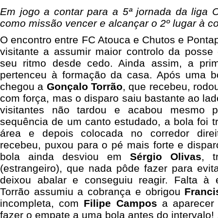
Em jogo a contar para a 5ª jornada da liga 
como missão vencer e alcançar o 2º lugar à c
O encontro entre
FC Atouca
e
Chutos e Ponta
visitante a assumir maior controlo da posse
seu ritmo desde cedo. Ainda assim, a prim
pertenceu à formação da casa. Após uma bo
chegou a
Gonçalo Torrão
, que recebeu, rodo
com força, mas o disparo saiu bastante ao lad
visitantes não tardou e acabou mesmo p
sequência de um canto estudado, a bola foi t
área e depois colocada no corredor dire
recebeu, puxou para o pé mais forte e dispar
bola ainda desviou em
Sérgio Olivas
, 
(estrangeiro), que nada pôde fazer para evi
deixou abalar e conseguiu reagir. Falta à
Torrão assumiu a cobrança e obrigou
Franc
incompleta, com
Filipe Campos
a aparecer 
fazer o empate a uma bola antes do intervalo!