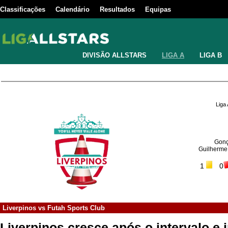
Classificações
Calendário
Resultados
Equipas
DIVISÃO ALLSTARS
LIGA A
LIGA B
Liga
Gonç
Guilherme
1
0
Liverpinos
vs
Futah Sports Club
Liverpinos cresce após o intervalo e