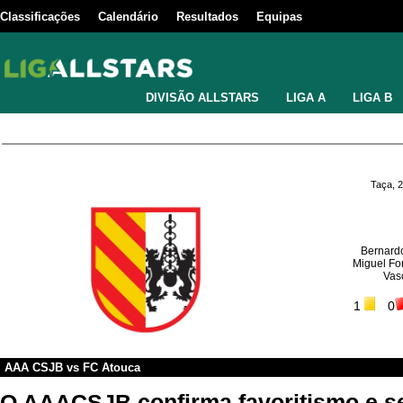
Classificações
Calendário
Resultados
Equipas
DIVISÃO ALLSTARS
LIGA A
LIGA B
Taça, 
Bernard
Miguel Fo
Vas
1
0
AAA CSJB
vs
FC Atouca
O AAACSJB confirma favoritismo e s