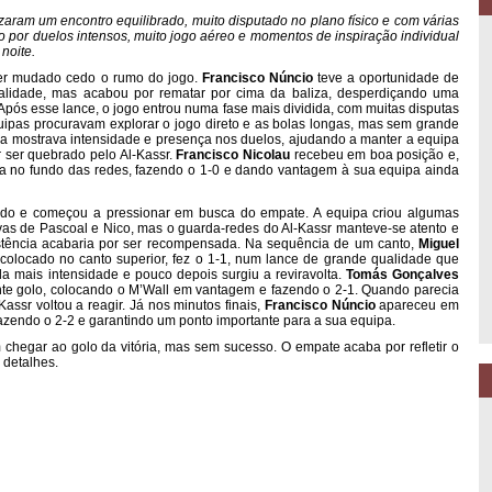
izaram um encontro equilibrado, muito disputado no plano físico e com várias
o por duelos intensos, muito jogo aéreo e momentos de inspiração individual
noite.
er mudado cedo o rumo do jogo.
Francisco Núncio
teve a oportunidade de
alidade, mas acabou por rematar por cima da baliza, desperdiçando uma
Após esse lance, o jogo entrou numa fase mais dividida, com muitas disputas
uipas procuravam explorar o jogo direto e as bolas longas, mas sem grande
ilva mostrava intensidade e presença nos duelos, ajudando a manter a equipa
 ser quebrado pelo Al-Kassr.
Francisco Nicolau
recebeu em boa posição e,
la no fundo das redes, fazendo o 1-0 e dando vantagem à sua equipa ainda
ado e começou a pressionar em busca do empate. A equipa criou algumas
vas de Pascoal e Nico, mas o guarda-redes do Al-Kassr manteve-se atento e
istência acabaria por ser recompensada. Na sequência de um canto,
Miguel
locado no canto superior, fez o 1-1, num lance de grande qualidade que
a mais intensidade e pouco depois surgiu a reviravolta.
Tomás Gonçalves
nte golo, colocando o M’Wall em vantagem e fazendo o 2-1. Quando parecia
Kassr voltou a reagir. Já nos minutos finais,
Francisco Núncio
apareceu em
fazendo o 2-2 e garantindo um ponto importante para a sua equipa.
m chegar ao golo da vitória, mas sem sucesso. O empate acaba por refletir o
 detalhes.