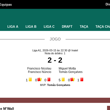
Di
Equipas
LIGA A
LIGA B
LIGA C
DRAFT
TAÇA
TAÇA CH
JOGO
Liga A1, 2026-03-15 às 22:30 @ Inatel
Nota do árbitro: 1
2 - 2
Francisco Nicolau
Miguel Motta
Francisco Núncio
Tomás Gonçalves
1
0
0
5
0
1
MVP:
Tomás Gonçalves
 e M’Wall