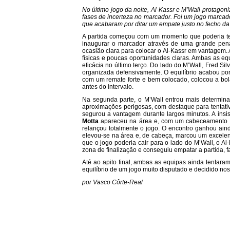
No último jogo da noite, Al-Kassr e M’Wall protagon
fases de incerteza no marcador. Foi um jogo marcad
que acabaram por ditar um empate justo no fecho da 
A partida começou com um momento que poderia t
inaugurar o marcador através de uma grande pen
ocasião clara para colocar o Al-Kassr em vantagem. 
físicas e poucas oportunidades claras. Ambas as eq
eficácia no último terço. Do lado do M’Wall, Fred S
organizada defensivamente. O equilíbrio acabou por
com um remate forte e bem colocado, colocou a bo
antes do intervalo.
Na segunda parte, o M’Wall entrou mais determin
aproximações perigosas, com destaque para tentati
segurou a vantagem durante largos minutos. A ins
Motta
apareceu na área e, com um cabeceamento co
relançou totalmente o jogo. O encontro ganhou aind
elevou-se na área e, de cabeça, marcou um excele
que o jogo poderia cair para o lado do M’Wall, o Al-
zona de finalização e conseguiu empatar a partida, 
Até ao apito final, ambas as equipas ainda tentara
equilíbrio de um jogo muito disputado e decidido nos
por Vasco Côrte-Real