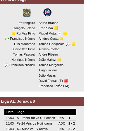
Estrangeiro
Bruno Branco
Gonçalo Falcão
Fred Silva
Rui Vaz Pinto
Miguel Motta
Francisco Núncio
António Costa
Luis Maçorano
Tomás Gonçalves
Duarte Vaz Pinto
Afonso Coelho
Tomás Pascoal
André Ribeiro
Henrique Núncio
João Maltez
Francisco Nicolau
Tomás Margarido
Tiago Isidoro
João Matias
David Freitas (T)
Francisco Leitão (TA)
Liga A1: Jornada 8
Data
Jogo
15/03
A. FrankFrut
vs
S. Liedson
INA
1 - 1
15/03
Pet24 Vets
vs
Nutingame
ADO
1 - 2
15/03
AC Milha
vs
Ex Admin.
INA
3 - 2