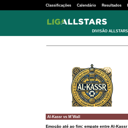
Classificações
Calendário
Resultados
DIVISÃO ALLSTARS
Al-Kassr
vs
M´Wall
Emoção até ao fim: empate entre Al-Kassr